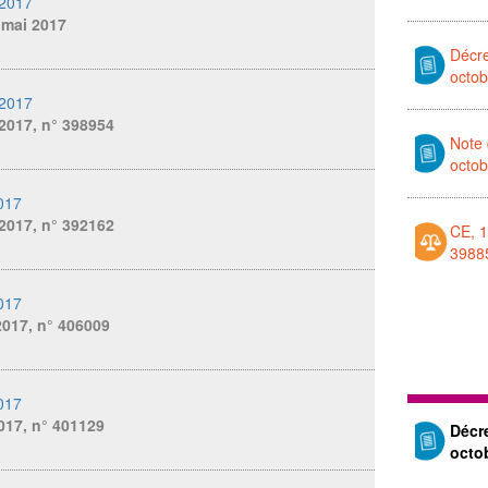
 2017
 mai 2017
Décr
octo
 2017
2017, n° 398954
Note 
octo
017
2017, n° 392162
CE, 1
3988
017
 2017, n° 406009
017
017, n° 401129
Décr
octo