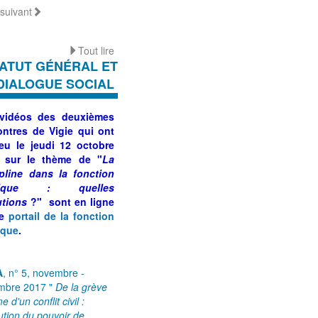
suivant
Tout lire
ATUT GÉNÉRAL ET
DIALOGUE SOCIAL
 vidéos des
deuxièmes
ontres de Vigie
qui ont
ieu le jeudi 12 octobre
 sur le thème de "
La
ipline dans la fonction
lique : quelles
utions
?
" sont en ligne
le
portail de la fonction
ique
.
A
, n° 5, novembre -
mbre 2017 "
De la grève
 d'un conflit civil :
lution du pouvoir de