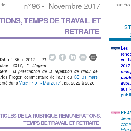
n°
Novembre 2017
96
-
édent
numéro 
IONS, TEMPS DE TRAVAIL ET
ST
RETRAITE
Les
renc
JDA
n° 35 / 2017 - 23
eu l
tobre 2017,
" L'agent
2017
gent - la prescription de la répétition de l'indu de
disc
les Froger, commentaire de l'avis du
CE, 31 mars
pub
nté dans
Vigie n° 91 - Mai 2017
), pp. 2022 à 2026
évol
sur 
publ
RFD
TICLES DE LA RUBRIQUE
RÉMUNÉRATIONS,
déce
TEMPS DE TRAVAIL ET RETRAITE
comme
l'évo