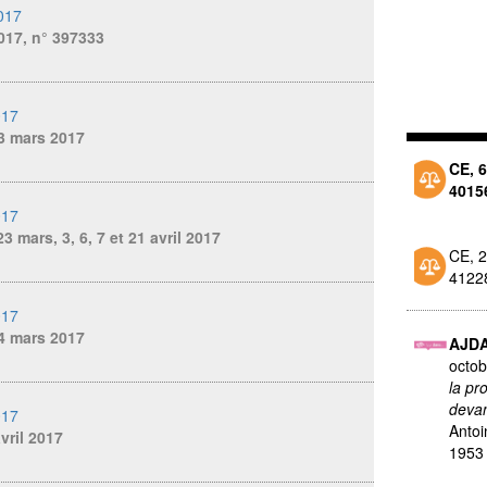
017
017, n° 397333
017
3 mars 2017
CE, 6
4015
017
3 mars, 3, 6, 7 et 21 avril 2017
CE, 2
4122
017
4 mars 2017
AJD
octo
la pr
devan
017
Antoi
vril 2017
1953