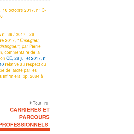
 18 octobre 2017, n° C-
16
A
n° 36 / 2017 - 26
bre 2017,
" Enseigner,
 distinguer",
par Pierre
n, commentaire de la
sion
CE, 28 juillet 2017, n°
40
relative au respect du
ipe de laïcité par les
s infirmiers, pp. 2084 à
Tout lire
CARRIÈRES ET
PARCOURS
PROFESSIONNELS