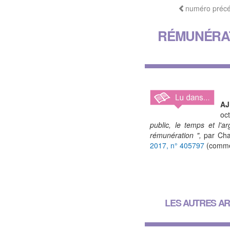
numéro préc
RÉMUNÉRAT
A
oc
public, le temps et l'ar
rémunération ",
par Char
2017, n° 405797
(comme
LES AUTRES AR