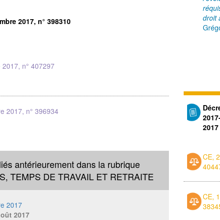
réqui
droit
embre 2017, n° 398310
Grégo
e 2017, n° 407297
Décr
re 2017, n° 396934
2017
2017
CE, 
liés antérieurement dans la rubrique
4044
, TEMPS DE TRAVAIL ET RETRAITE
CE, 1
re 2017
3834
août 2017