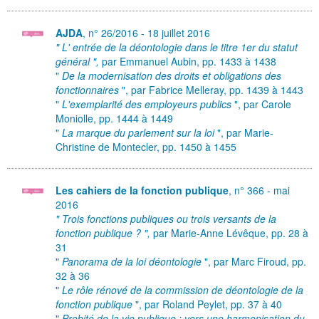
AJDA
, n° 26/2016 - 18 juillet 2016
" L' entrée de la déontologie dans le titre 1er du statut
général ",
par Emmanuel Aubin,
pp. 1433 à 1438
"
De la modernisation des droits et obligations des
fonctionnaires
", par Fabrice Melleray, pp. 1439 à 1443
"
L'exemplarité des employeurs publics
", par Carole
Moniolle, pp. 1444 à 1449
"
La marque du parlement sur la loi
", par Marie-
Christine de Montecler, pp. 1450 à 1455
Les cahiers de la fonction publique
, n° 366 - mai
2016
" Trois fonctions publiques ou trois versants de la
fonction publique ? ",
par Marie-Anne Lévêque,
pp. 28 à
31
"
Panorama de la loi déontologie
", par Marc Firoud, pp.
32 à 36
"
Le rôle rénové de la commission de déontologie de la
fonction publique
", par Roland Peylet, pp. 37 à 40
"
Probité de la vie publique : vers une harmonisation du