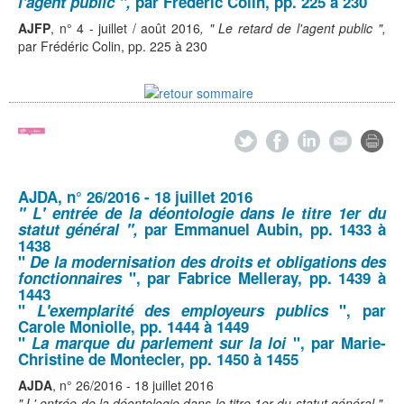
l'agent public ",
par Frédéric Colin,
pp. 225 à 230
AJFP
, n° 4 - juillet / août 2016
, " Le retard de l'agent public ",
par Frédéric Colin,
pp. 225 à 230
AJDA
, n° 26/2016 - 18 juillet 2016
" L' entrée de la déontologie dans le titre 1er du
statut général ",
par Emmanuel Aubin,
pp. 1433 à
1438
"
De la modernisation des droits et obligations des
fonctionnaires
", par Fabrice Melleray, pp. 1439 à
1443
"
L'exemplarité des employeurs publics
", par
Carole Moniolle, pp. 1444 à 1449
"
La marque du parlement sur la loi
", par Marie-
Christine de Montecler, pp. 1450 à 1455
AJDA
, n° 26/2016 - 18 juillet 2016
" L' entrée de la déontologie dans le titre 1er du statut général ",