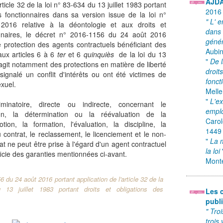
AJD
rticle 32 de la loi n° 83-634 du 13 juillet 1983 portant
2016
es fonctionnaires dans sa version issue de la loi n°
" L' 
2016 relative à la déontologie et aux droits et
dans 
onnaires, le décret n° 2016-1156 du 24 août 2016
génér
e protection des agents contractuels bénéficiant des
Aubin
ux articles 6 à 6
ter
et 6
quinquiès
de la loi du 13
"
De 
 s'agit notamment des protections en matière de liberté
droit
t signalé un conflit d'intérêts ou ont été victimes de
fonct
xuel.
Melle
"
L'e
inatoire, directe ou indirecte, concernant le
empl
ation, la détermination ou la réévaluation de la
Carol
ion, la formation, l'évaluation, la discipline, la
1449
du contrat, le reclassement, le licenciement et le non-
"
La 
t ne peut être prise à l'égard d'un agent contractuel
la loi
ficie des garanties mentionnées ci-avant.
Monte
 du 24 août 2016 portant application de l'article 32 de la
 13 juillet 1983 portant droits et obligations des
Les c
publ
" Tro
trois