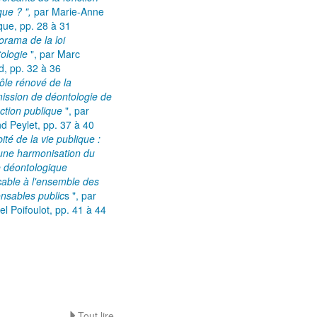
que ? ",
par Marie-Anne
que,
pp. 28 à 31
orama de la loi
tologie
", par Marc
d, pp. 32 à 36
ôle rénové de la
ssion de déontologie de
nction publique
", par
d Peylet, pp. 37 à 40
ité de la vie publique :
une harmonisation du
 déontologique
cable à l'ensemble des
nsables public
s ", par
el Poifoulot, pp. 41 à 44
Tout lire