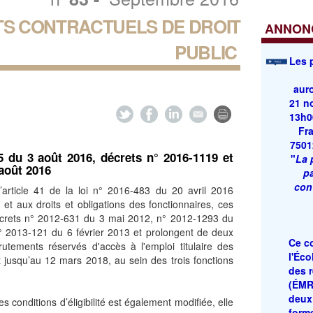
S CONTRACTUELS DE DROIT
ANNONC
PUBLIC
Les
auro
21 n
13h0
Fra
7501
5 du 3 août 2016, décrets n° 2016-1119 et
"
La 
août 2016
pa
con
l’article 41 de la loi n° 2016-483 du 20 avril 2016
e et aux droits et obligations des fonctionnaires, ces
décrets n° 2012-631 du 3 mai 2012, n° 2012-1293 du
 2013-121 du 6 février 2013 et prolongent de deux
Ce co
crutements réservés d'accès à l'emploi titulaire des
l'Éc
t jusqu’au 12 mars 2018, au sein des trois fonctions
des 
(ÉMR
deux
s conditions d’éligibilité est également modifiée, elle
form