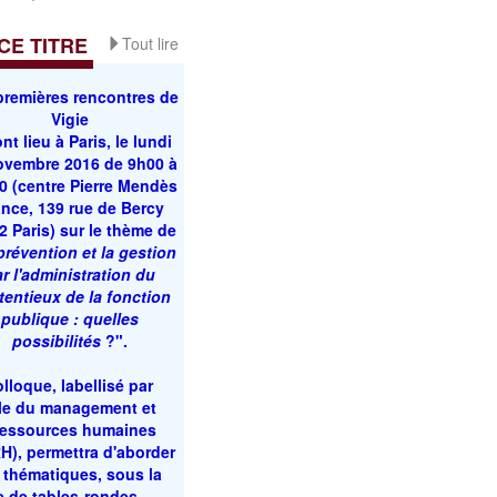
E TITRE
Tout lire
premières rencontres de
Vigie
nt lieu à Paris, le lundi
ovembre 2016 de 9h00 à
0 (centre Pierre Mendès
nce, 139 rue de Bercy
2 Paris) sur le thème de
prévention et la gestion
r l'administration du
tentieux de la fonction
publique : quelles
possibilités
?
".
lloque, labellisé par
ole du management et
ressources humaines
H), permettra d'aborder
 thématiques, sous la
e de tables-rondes