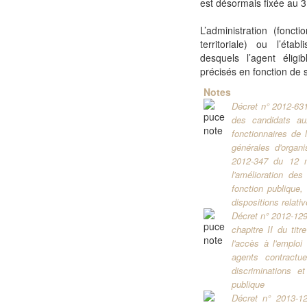
est désormais fixée au 
L’administration (foncti
territoriale) ou l’éta
desquels l’agent éligi
précisés en fonction de 
Notes
Décret n° 2012-631 
des candidats au
fonctionnaires de 
générales d'organi
2012-347 du 12 ma
l'amélioration de
fonction publique, 
dispositions relati
Décret n° 2012-129
chapitre II du tit
l'accès à l'emploi 
agents contractue
discriminations et
publique
Décret n° 2013-12