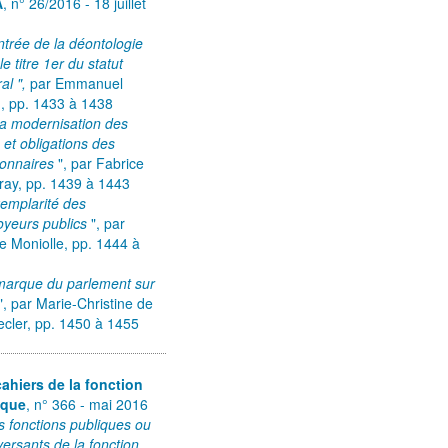
A
, n° 26/2016 - 18 juillet
entrée de la déontologie
le titre 1er du statut
al ",
par Emmanuel
,
pp. 1433 à 1438
la modernisation des
s et obligations des
ionnaires
", par Fabrice
ray, pp. 1439 à 1443
xemplarité des
oyeurs publics
", par
e Moniolle, pp. 1444 à
marque du parlement sur
", par Marie-Christine de
cler, pp. 1450 à 1455
ahiers de la fonction
ique
, n° 366 - mai 2016
is fonctions publiques ou
 versants de la fonction