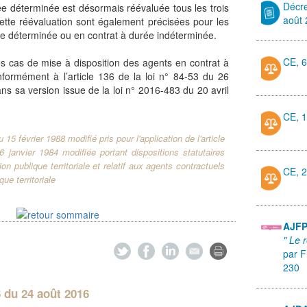
Décr
ée déterminée est désormais réévaluée tous les trois
août
ette réévaluation sont également précisées pour les
ée déterminée ou en contrat à durée indéterminée.
CE, 6
 les cas de mise à disposition des agents en contrat à
formément à l’article 136 de la loi n° 84-53 du 26
ans sa version issue de la loi n° 2016-483 du 20 avril
CE, 1
15 février 1988 modifié pris pour l'application de l'article
6 janvier 1984 modifiée portant dispositions statutaires
ion publique territoriale et relatif aux agents contractuels
CE, 2
que territoriale
AJF
" Le 
par F
230
 du 24 août 2016