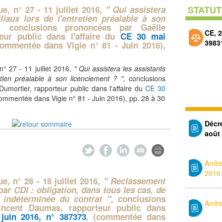
que,
n° 27 - 11 juillet 2016,
" Qui assistera
STATUT
liaux lors de l'entretien préalable à son
,
conclusions prononcées par Gaëlle
CE, 2
teur public dans l'affaire du
CE 30 mai
3983
commentée dans Vigie n° 81 - Juin 2016),
n° 27 - 11 juillet 2016,
" Qui assistera les assistants
etien préalable à son licenciement ? ",
conclusions
umortier, rapporteur public dans l'affaire du
CE 30
ommentée dans Vigie n° 81 - Juin 2016), pp. 28 à 30
Décr
août
Arrêt
2016
ue,
n° 28 - 18 juillet 2016,
" Reclassement
par CDI : obligation, dans tous les cas, de
e indéterminée du contrat ",
conclusions
Arrêt
incent Daumas, rapporteur public dans
juin 2016, n° 387373
,
(commentée dans