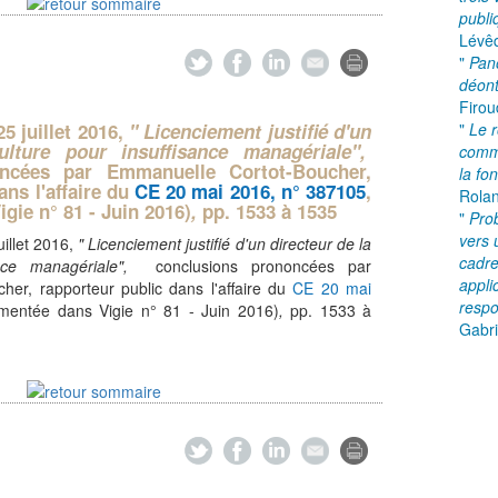
publi
Lévê
"
Pan
déon
Firou
25 juillet 2016,
" Licenciement justifié d'un
"
Le r
ulture pour insuffisance managériale",
commi
oncées par Emmanuelle Cortot-Boucher,
la fo
ans l'affaire du
CE 20 mai 2016, n° 387105
,
Rolan
ie n° 81 - Juin 2016)
,
pp. 1533 à 1535
"
Prob
vers 
uillet 2016,
" Licenciement justifié d'un directeur de la
cadre
sance managériale",
conclusions prononcées par
appli
er, rapporteur public dans l'affaire du
CE 20 mai
respo
mentée dans Vigie n° 81 - Juin 2016)
,
pp. 1533 à
Gabri