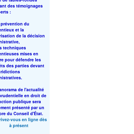
uant des témoignages
erts :
a prévention du
ntieux et la
isation de la décision
istrative,
es techniques
entieuses mises en
re pour défendre les
êts des parties devant
uridictions
istratives.
anorama de l'actualité
prudentielle en droit de
nction publique sera
ement présenté par un
re du Conseil d'État.
rivez-vous en ligne dès
à présent