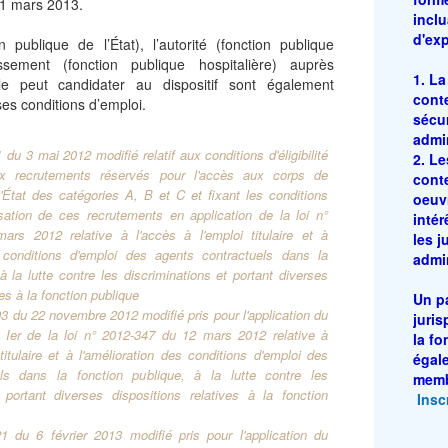
31 mars 2013.
incl
d'exp
on publique de l’État), l’autorité (fonction publique
blissement (fonction publique hospitalière) auprès
1. L
ble peut candidater au dispositif sont également
conte
ses conditions d’emploi.
sécur
admin
du 3 mai 2012 modifié relatif aux conditions d'éligibilité
2. L
x recrutements réservés pour l'accès aux corps de
cont
l'État des catégories A, B et C et fixant les conditions
oeuv
sation de ces recrutements en application de la loi n°
intér
rs 2012 relative à l'accès à l'emploi titulaire et à
les j
s conditions d'emploi des agents contractuels dans la
admin
à la lutte contre les discriminations et portant diverses
ves à la fonction publique
Un p
3 du 22 novembre 2012 modifié pris pour l'application du
juris
re Ier de la loi n° 2012-347 du 12 mars 2012 relative à
la fo
titulaire et à l'amélioration des conditions d'emploi des
égal
ls dans la fonction publique, à la lutte contre les
memb
 portant diverses dispositions relatives à la fonction
Insc
1 du 6 février 2013 modifié pris pour l'application du