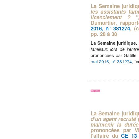
La Semaine juridi
les assistants fami
licenciement ? "
Dumortier, rappor
2016, n° 381274
,
(
pp. 28 à 30
La Semaine juridique,
familiaux lors de l'entr
prononcées par Gaëlle D
mai 2016, n° 381274
,
(c
La Semaine juridiq
d'un agent recruté 
maintenir la duré
prononcées par V
l'affaire du
CE 13 