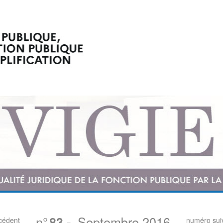
n°
Septembre 2016
83
-
cédent
numéro sui