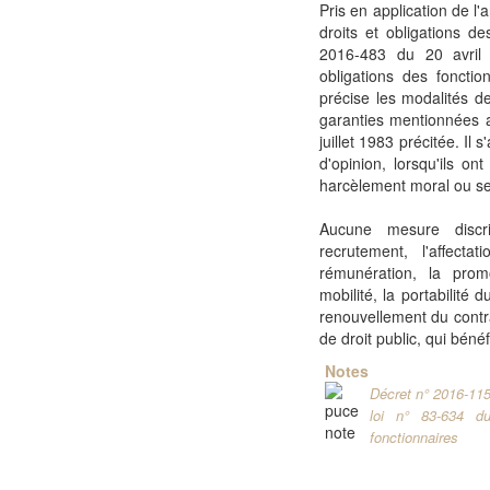
Pris en application de l'a
droits et obligations d
2016-483 du 20 avril 
obligations des foncti
précise les modalités d
garanties mentionnées a
juillet 1983 précitée. Il
d'opinion, lorsqu'ils on
harcèlement moral ou se
Aucune mesure discrim
recrutement, l'affect
rémunération, la promot
mobilité, la portabilité 
renouvellement du contra
de droit public, qui béné
Notes
Décret n° 2016-1156
loi n° 83-634 du
fonctionnaires