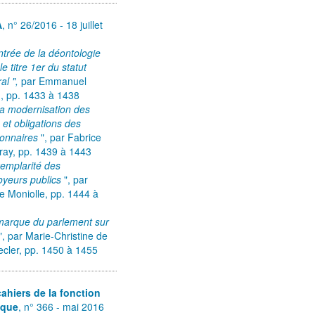
A
, n° 26/2016 - 18 juillet
entrée de la déontologie
le titre 1er du statut
al ",
par Emmanuel
,
pp. 1433 à 1438
la modernisation des
s et obligations des
ionnaires
", par Fabrice
ray, pp. 1439 à 1443
xemplarité des
oyeurs publics
", par
e Moniolle, pp. 1444 à
marque du parlement sur
", par Marie-Christine de
cler, pp. 1450 à 1455
ahiers de la fonction
ique
, n° 366 - mai 2016