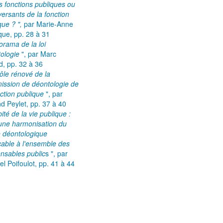
is fonctions publiques ou
 versants de la fonction
que ? ",
par Marie-Anne
que,
pp. 28 à 31
orama de la loi
tologie
", par Marc
d, pp. 32 à 36
ôle rénové de la
ssion de déontologie de
nction publique
", par
d Peylet, pp. 37 à 40
ité de la vie publique :
une harmonisation du
 déontologique
cable à l'ensemble des
nsables public
s ", par
el Poifoulot, pp. 41 à 44