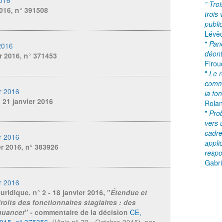
" Tro
016, n° 391508
trois
publi
Lévê
"
Pan
2016
déon
er 2016, n° 371453
Firou
"
Le r
commi
r 2016
la fo
u 21 janvier 2016
Rolan
"
Prob
vers 
cadre
r 2016
appli
er 2016, n° 383926
respo
Gabri
r 2016
juridique,
n° 2 - 18 janvier 2016, "
Étendue et
droits des fonctionnaires stagiaires : des
nuancer
" - commentaire de la décision
CE,
2015, n° 375356
, (Vigie n° 73 - Octobre 2015)
,
par