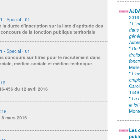
AJD
2016
01 -
Special - 01
" L' 
la durée d'inscription sur la liste d'aptitude des
dans 
 concours de la fonction publique territoriale
génér
Aubin
"
De 
01 -
Special - 01
droit
s concours sur titres pour le recrutement dans
fonct
 sociale, médico-sociale et médico-technique
Melle
"
L'e
empl
016
Carol
16-456 du 12 avril 2016
1449
"
La 
la loi
Monte
2016
u 8 mars 2016
Les c
publ
2016