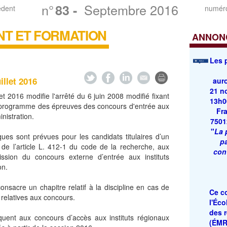
n°
Septembre 2016
83
-
édent
numéro
T ET FORMATION
ANNONC
Les
illet 2016
auro
21 n
llet 2016 modifie l'arrêté du 6 juin 2008 modifié fixant
13h0
le programme des épreuves des concours d'entrée aux
Fra
inistration.
7501
"
La 
ques sont prévues pour les candidats titulaires d’un
pa
 de l’article L. 412-1 du code de la recherche, aux
con
ssion du concours externe d’entrée aux instituts
on.
consacre un chapitre relatif à la discipline en cas de
Ce co
elatives aux concours.
l'Éc
des 
iquent aux concours d’accès aux instituts régionaux
(ÉMR