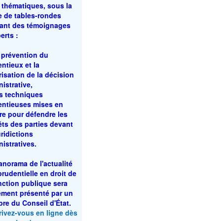
 thématiques, sous la
e de tables-rondes
uant des témoignages
erts :
a prévention du
ntieux et la
isation de la décision
istrative,
es techniques
entieuses mises en
re pour défendre les
êts des parties devant
uridictions
istratives.
anorama de l'actualité
prudentielle en droit de
nction publique sera
ement présenté par un
re du Conseil d'État.
rivez-vous en ligne dès