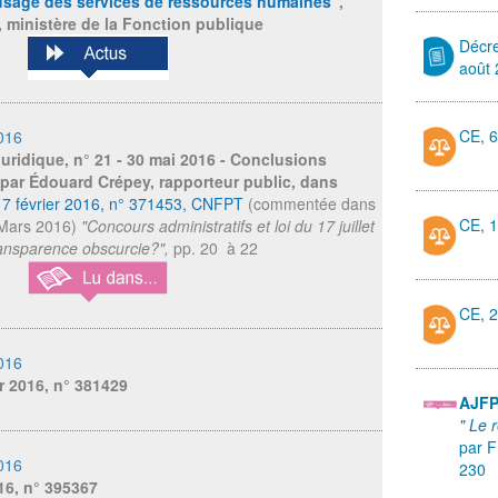
'usage des services de ressources humaines
",
, ministère de la Fonction publique
Décr
août
CE, 6
016
juridique
, n° 21 - 30 mai 2016 - Conclusions
par Édouard Crépey, rapporteur public, dans
17 février 2016, n° 371453, CNFPT
(commentée dans
CE, 1
- Mars 2016)
"Concours administratifs et loi du 17 juillet
ansparence obscurcie?",
pp. 20 à 22
CE, 2
016
er 2016, n° 381429
AJF
" Le 
par F
016
230
16, n° 395367