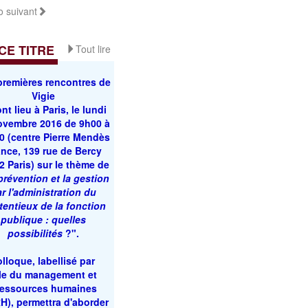
 suivant
E TITRE
Tout lire
premières rencontres de
Vigie
nt lieu à Paris, le lundi
ovembre 2016 de 9h00 à
0 (centre Pierre Mendès
nce, 139 rue de Bercy
2 Paris) sur le thème de
prévention et la gestion
r l'administration du
tentieux de la fonction
publique : quelles
possibilités
?
".
lloque, labellisé par
ole du management et
ressources humaines
H), permettra d'aborder