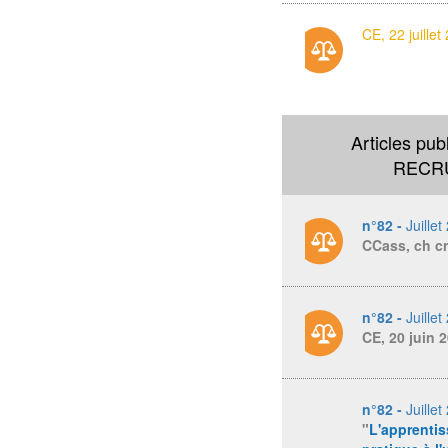
CE, 22 juille
Articles pub
RECR
n°82 -
Juillet
CCass, ch cr
n°82 -
Juillet
CE, 20 juin 
n°82 -
Juillet
"
L'apprentis