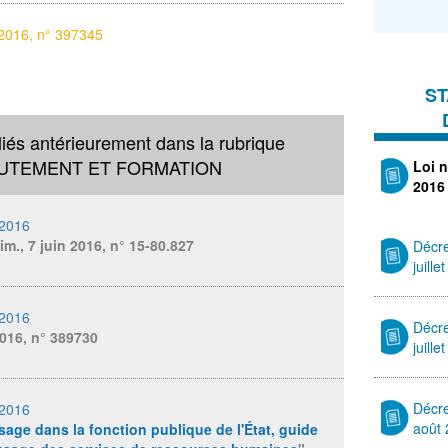
t 2016, n° 397345
ST
liés antérieurement dans la rubrique
UTEMENT ET FORMATION
Loi 
2016
 2016
im., 7 juin 2016, n° 15-80.827
Décre
juille
 2016
Décr
2016, n° 389730
juille
Décre
 2016
août
sage dans la fonction publique de l'État, guide