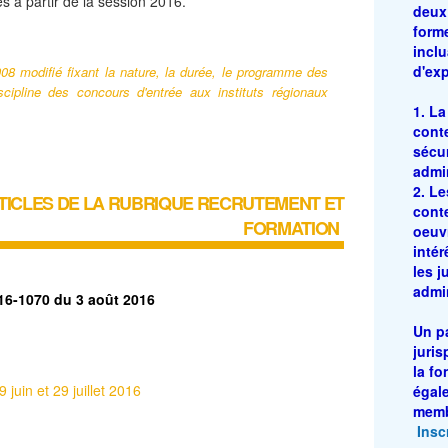
s à partir de la session 2016.
deux
form
incl
d'exp
008 modifié fixant la nature, la durée, le programme des
scipline des concours d'entrée aux instituts régionaux
1. L
conte
sécur
admin
2. L
TICLES DE LA RUBRIQUE
RECRUTEMENT ET
cont
FORMATION
oeuv
intér
les j
admin
16-1070 du 3 août 2016
Un p
juris
la fo
 juin et 29 juillet 2016
égal
memb
Insc