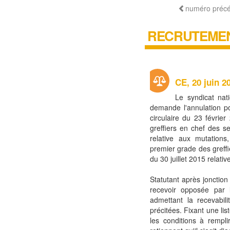
numéro préc
RECRUTEMEN
CE, 20 juin 2
Le syndicat nati
demande l'annulation po
circulaire du 23 févrie
greffiers en chef des ser
relative aux mutation
premier grade des greffie
du 30 juillet 2015 relati
Statutant après jonction 
recevoir opposée par 
admettant la recevabili
précitées. Fixant une lis
les conditions à rempl