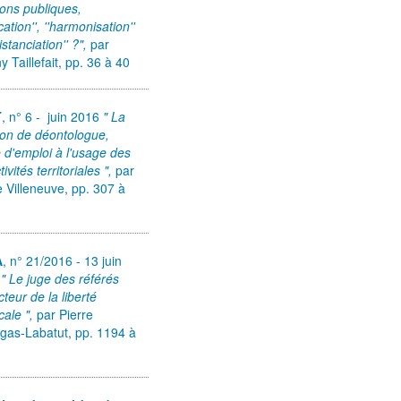
ions publiques,
ication'', ''harmonisation''
istanciation'' ?",
par
y Taillefait,
pp. 36 à 40
T
, n° 6 - juin 2016
" La
ion de déontologue,
d'emploi à l'usage des
tivités territoriales ",
par
e Villeneuve,
pp. 307 à
A
, n° 21/2016 - 13 juin
6
" Le juge des référés
cteur de la liberté
cale ",
par Pierre
gas-Labatut,
pp. 1194 à