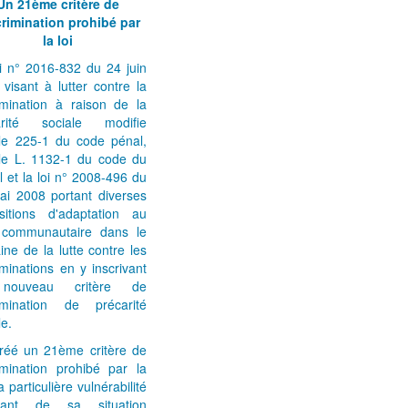
Un 21ème critère de
crimination prohibé par
la loi
i n° 2016-832 du 24 juin
visant à lutter contre la
imination à raison de la
arité sociale modifie
icle 225-1 du code pénal,
icle L. 1132-1 du code du
il et la loi n° 2008-496 du
ai 2008 portant diverses
ositions d'adaptation au
t communautaire dans le
ne de la lutte contre les
iminations en y inscrivant
nouveau critère de
rimination de précarité
le.
créé un 21ème critère de
imination prohibé par la
la particulière vulnérabilité
ltant de sa situation