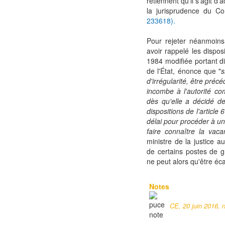
retiennent qu'il s'agit d
la jurisprudence du Co
233618)
.
Pour rejeter néanmoins 
avoir rappelé les disposi
1984 modifiée portant dis
de l'État, énonce que "
s
d'irrégularité, être préc
incombe à l'autorité co
dès qu'elle a décidé d
dispositions de l'article 
délai pour procéder à un
faire connaître la vac
ministre de la justice a
de certains postes de gre
ne peut alors qu'être éca
Notes
CE, 20 juin 2016, 