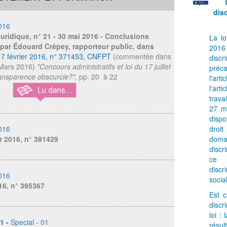
dis
016
juridique
, n° 21 - 30 mai 2016 - Conclusions
La lo
par Édouard Crépey, rapporteur public, dans
2016 
17 février 2016, n° 371453, CNFPT
(commentée dans
discr
- Mars 2016)
"Concours administratifs et loi du 17 juillet
préc
ansparence obscurcie?",
pp. 20 à 22
l'art
l'art
trava
27 m
disp
016
droi
er 2016, n° 381429
domai
discr
ce 
disc
016
socia
16, n° 395367
Est 
discr
loi : 
01 -
Special - 01
résu