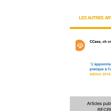
LES AUTRES AR
CCass, ch cr
"
L'apprentis
pratique à l
édition 2016
Articles pub
RECR