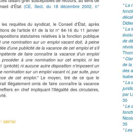
'actes faisant grief susceptibles de recours, au sens de
" La 
nseil d'État
(CE, Sect. du 18 décembre 2002, n°
fonct
décal
Didie
les requêtes du syndicat, le Conseil d'État, après
" La 
tions de l'article 61 de la loi n° 84-16 du 11 janvier
évolu
positions statutaires relatives à la fonction publique
de dé
i une nomination sur un emploi vacant doit, à peine
révol
édée d'une publicité de la vacance de cet emploi et s'il
Thom
mpétente de faire connaître la vacance d'un emploi
" Cla
e procéder à une nomination sur cet emploi, ni les
de la
61
(précité)
ni aucune autre disposition n'imposent un
des a
e nomination sur un emploi vacant ni, par suite, pour
Isabe
ance de cet emploi
." Le moyen, tiré de ce que le
" La 
urait illégalement omis de faire connaître la vacance
jurid
ffiers en chef impliquant l'illégalité des circulaires,
par L
rté.
30
" Le 
fonct
Nicol
n° 389730
35
" Les