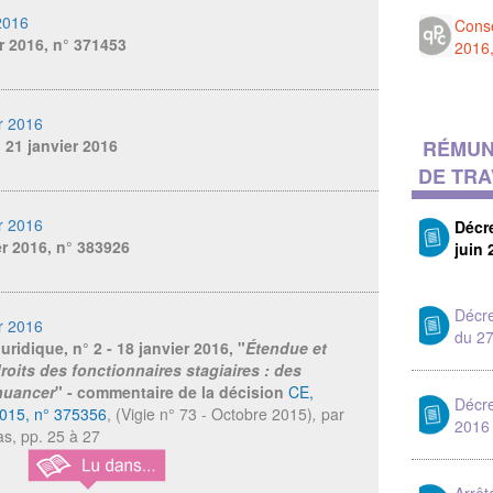
2016
Conse
er 2016, n° 371453
2016
r 2016
u 21 janvier 2016
RÉMUN
DE TRA
r 2016
Décr
er 2016, n° 383926
juin 
Décre
r 2016
du 27
juridique,
n° 2 - 18 janvier 2016, "
Étendue et
droits des fonctionnaires stagiaires : des
nuancer
" - commentaire de la décision
CE,
Décre
2015, n° 375356
, (Vigie n° 73 - Octobre 2015)
,
par
2016
as, pp. 25 à 27
Arrêt