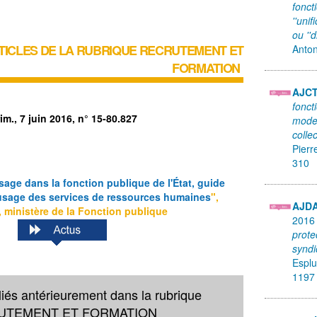
fonct
''unif
ou ''d
TICLES DE LA RUBRIQUE
RECRUTEMENT ET
Anton
FORMATION
AJC
fonct
im., 7 juin 2016, n° 15-80.827
mode 
collec
Pierr
310
sage dans la fonction publique de l'État, guide
'usage des services de ressources humaines
",
AJD
, ministère de la Fonction publique
201
prote
syndi
Esplu
1197
liés antérieurement dans la rubrique
UTEMENT ET FORMATION