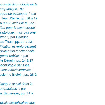
nouvelle déontologie de la
ion publique : du
ogue ou catalogue ",
par
r Jean-Pierre,
pp. 16 à 19
loi du 20 avril 2016, une
tion pour la commission
ontologie, mais pas une
ution ",
par Béatrice
as-Thual,
pp. 20 à 23
rification et renforcement
 protection fonctionnelle
gents publics ",
par
lle Béguin,
pp. 24 à 27
déontologie dans les
ictions administratives ",
ucienne Erstein,
pp. 28 à
dialogue social dans la
ion publique ",
par
as Sautereau,
pp. 31 à
 droits disciplinaires des