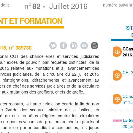
n°
Juillet 2016
82
-
édent
numéro suivant
T ET FORMATION
ST
016, n° 389730
CCass
2016
onal CGT des chancelleries et services judiciaires
ur excès de pouvoir, par requêtes distinctes, de la
r 2015 relative aux mutations et à l'avancement des
CE, 2
vices judiciaires, de la circulaire du 22 juillet 2015
s, réintégrations, détachements et avancement au
rs en chef des services judiciaires et de la circulaire
ve aux mutations des greffiers, chefs de greffe.
CCass
n° 1
des recours, la haute juridiction écarte la fin de non
le Garde des sceaux, ministre de la justice, en
té de ces requêtes dirigées contre les circulaires
La S
te de postes vacants de greffiers en chef et précisant
20 ju
ir pour se porter candidat à ces postes, les juges