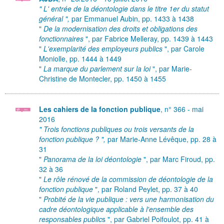
" L' entrée de la déontologie dans le titre 1er du statut
général ",
par Emmanuel Aubin,
pp. 1433 à 1438
"
De la modernisation des droits et obligations des
fonctionnaires
", par Fabrice Melleray, pp. 1439 à 1443
"
L'exemplarité des employeurs publics
", par Carole
Moniolle, pp. 1444 à 1449
"
La marque du parlement sur la loi
", par Marie-
Christine de Montecler, pp. 1450 à 1455
Les cahiers de la fonction publique
, n° 366 - mai
2016
" Trois fonctions publiques ou trois versants de la
fonction publique ? ",
par Marie-Anne Lévêque,
pp. 28 à
31
"
Panorama de la loi déontologie
", par Marc Firoud, pp.
32 à 36
"
Le rôle rénové de la commission de déontologie de la
fonction publique
", par Roland Peylet, pp. 37 à 40
"
Probité de la vie publique : vers une harmonisation du
cadre déontologique applicable à l'ensemble des
responsables public
s ", par Gabriel Poifoulot, pp. 41 à