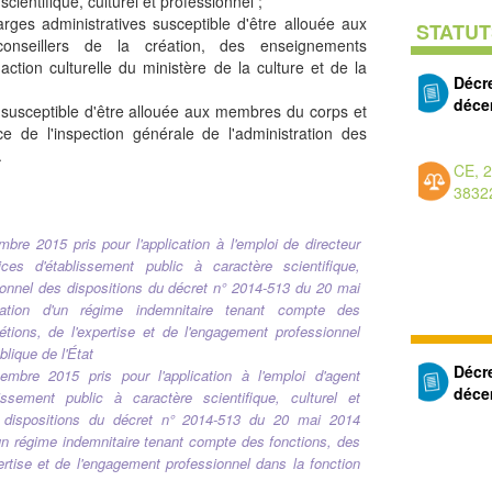
scientifique, culturel et professionnel ;
arges administratives susceptible d'être allouée aux
STATUT
conseillers de la création, des enseignements
l'action culturelle du ministère de la culture et de la
Décr
déce
é susceptible d'être allouée aux membres du corps et
e de l'inspection générale de l'administration des
.
CE, 
3832
bre 2015 pris pour l'application à l'emploi de directeur
ces d'établissement public à caractère scientifique,
sionnel des dispositions du décret n° 2014-513 du 20 mai
ation d'un régime indemnitaire tenant compte des
étions, de l'expertise et de l'engagement professionnel
blique de l'État
Décr
mbre 2015 pris pour l'application à l'emploi d'agent
déce
issement public à caractère scientifique, culturel et
s dispositions du décret n° 2014-513 du 20 mai 2014
'un régime indemnitaire tenant compte des fonctions, des
pertise et de l'engagement professionnel dans la fonction