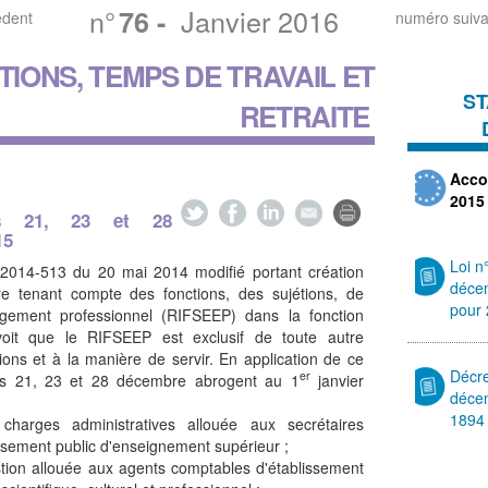
n°
Janvier 2016
76
-
édent
numéro suiva
IONS, TEMPS DE TRAVAIL ET
ST
RETRAITE
Acco
2015
es 21, 23 et 28
15
Loi n
° 2014-513 du 20 mai 2014 modifié portant création
déce
re tenant compte des fonctions, des sujétions, de
pour
gagement professionnel (RIFSEEP) dans la fonction
évoit que le RIFSEEP est exclusif de toute autre
ions et à la manière de servir. En application de ce
Décr
er
des 21, 23 et 28 décembre abrogent au 1
janvier
déce
1894
 charges administratives allouée aux secrétaires
ssement public d'enseignement supérieur ;
stion allouée aux agents comptables d'établissement