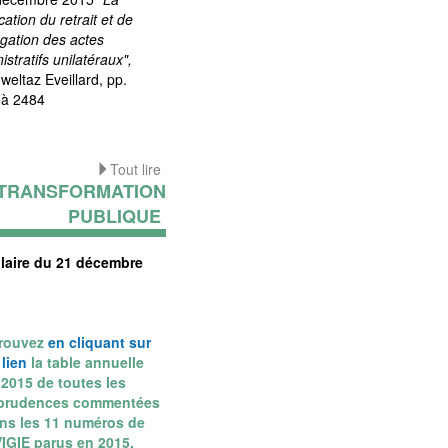
ication du retrait et de
ogation des actes
istratifs unilatéraux",
weltaz Eveillard,
pp.
 à 2484
Tout lire
TRANSFORMATION
PUBLIQUE
ulaire du 21 décembre
rouvez
en cliquant sur
 lien
la table annuelle
2015 de toutes les
sprudences commentées
ns les 11 numéros de
IGIE parus en 2015.