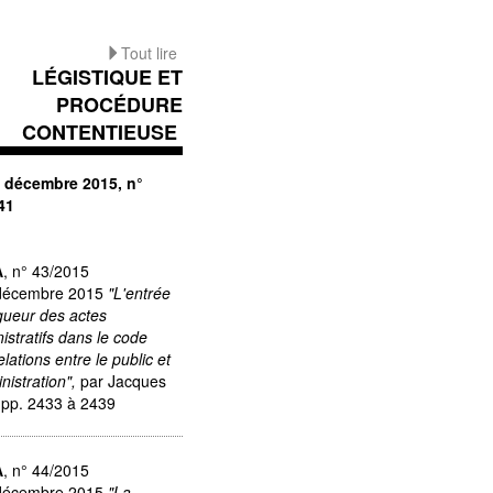
Tout lire
LÉGISTIQUE ET
PROCÉDURE
CONTENTIEUSE
2 décembre 2015, n°
41
A
, n° 43/2015
 décembre 2015
"L'entrée
gueur des actes
istratifs dans le code
elations entre le public et
inistration",
par Jacques
pp. 2433 à 2439
A
, n° 44/2015
 décembre 2015
"La