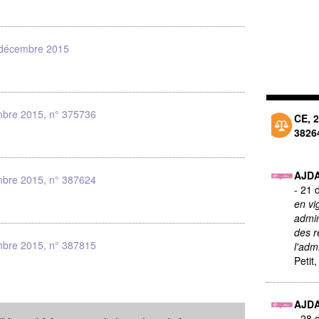
 décembre 2015
bre 2015, n° 375736
CE, 
3826
AJD
bre 2015, n° 387624
- 21
en vi
admin
des r
bre 2015, n° 387815
l'adm
Petit,
AJD
- 28