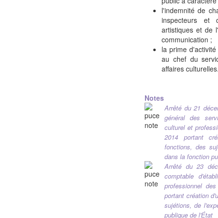
public à caractère 
l'indemnité de ch
inspecteurs et 
artistiques et de 
communication ;
la prime d'activit
au chef du servic
affaires culturelles
Notes
Arrêté du 21 décem
général des servi
culturel et profes
2014 portant cré
fonctions, des suj
dans la fonction pu
Arrêté du 23 déce
comptable d'établ
professionnel de
portant création d
sujétions, de l'ex
publique de l'État