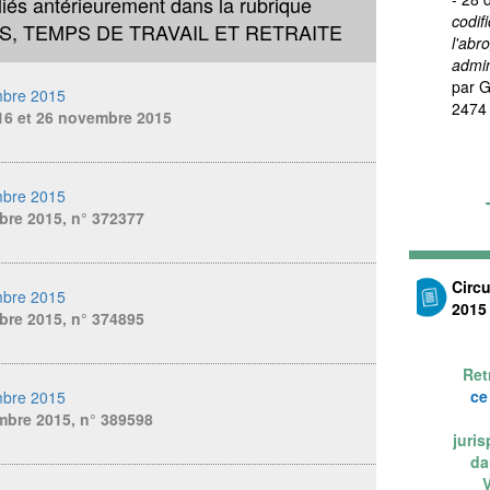
liés antérieurement dans la rubrique
codif
, TEMPS DE TRAVAIL ET RETRAITE
l'abr
admin
par G
bre 2015
2474
16 et 26 novembre 2015
bre 2015
bre 2015, n° 372377
Circ
bre 2015
2015
bre 2015, n° 374895
Ret
ce
bre 2015
mbre 2015, n° 389598
juri
da
V