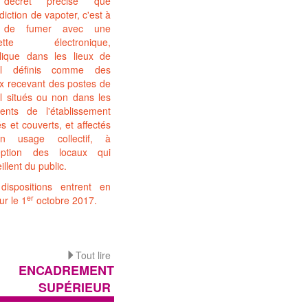
décret précise que
rdiction de vapoter, c'est à
e de fumer avec une
rette électronique,
plique dans les lieux de
ail définis comme des
x recevant des postes de
il situés ou non dans les
ments de l'établissement
s et couverts, et affectés
 usage collectif, à
ception des locaux qui
illent du public.
dispositions entrent en
er
ur le 1
octobre 2017.
Tout lire
ENCADREMENT
SUPÉRIEUR