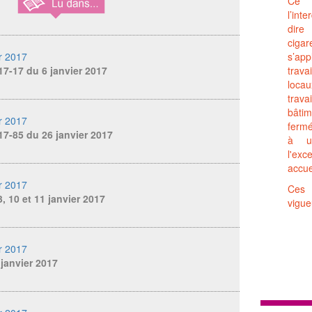
Ce 
l’inte
dir
ciga
r 2017
s’ap
17-17 du 6 janvier 2017
trav
locau
trava
bâti
r 2017
fermé
17-85 du 26 janvier 2017
à un
l'ex
accue
r 2017
Ces 
, 10 et 11 janvier 2017
vigue
r 2017
 janvier 2017