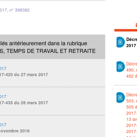
2017, n° 398382
Décre
liés antérieurement dans la rubrique
2017
, TEMPS DE TRAVAIL ET RETRAITE
Décre
2017
490, 
17-420 du 27 mars 2017
492 d
Décre
2017
503, 
17-435 du 28 mars 2017
505 d
2017
13 av
2017
2017-
 novembre 2016
2017