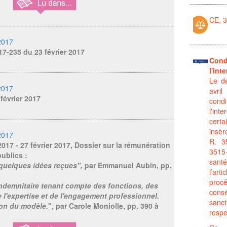
CE, 
2017
17-235 du 23 février 2017
Cond
l'int
Le d
2017
avr
 février 2017
cond
l'int
certa
insèr
2017
R. 3
 2017 - 27 février 2017, Dossier sur la rémunération
3515
ublics :
sant
 quelques idées reçues",
par Emmanuel Aubin, pp.
l’ar
pro
ndemnitaire tenant compte des fonctions, des
consé
e l'expertise et de l'engagement professionnel.
sanc
ion du modèle.
", par Carole Moniolle, pp. 390 à
respe