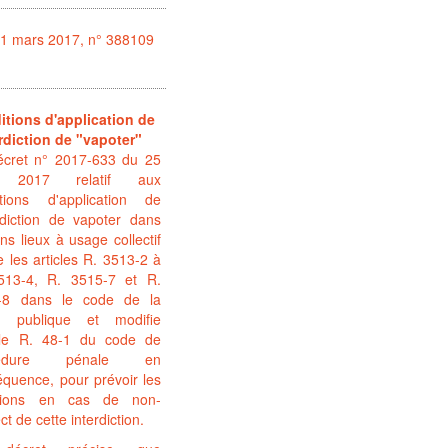
31 mars 2017, n° 388109
itions d'application de
erdiction de "vapoter"
écret n° 2017-633 du 25
il 2017 relatif aux
itions d'application de
erdiction de vapoter dans
ins lieux à usage collectif
e les articles R. 3513-2 à
513-4, R. 3515-7 et R.
-8 dans le code de la
é publique et modifie
ticle R. 48-1 du code de
cédure pénale en
quence, pour prévoir les
tions en cas de non-
ct de cette interdiction.