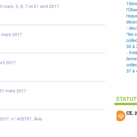
15èm
3 mars, 3, 6, 7 et 21 avril 2017
l'Ob
risqu
déce
- deu
"
les c
4 mars 2017
collec
30 à 
- tro
lance
vril 2017
collec
37 à 
 31 mars 2017
STATUT
CE, 
2017, n° 405797, Avis