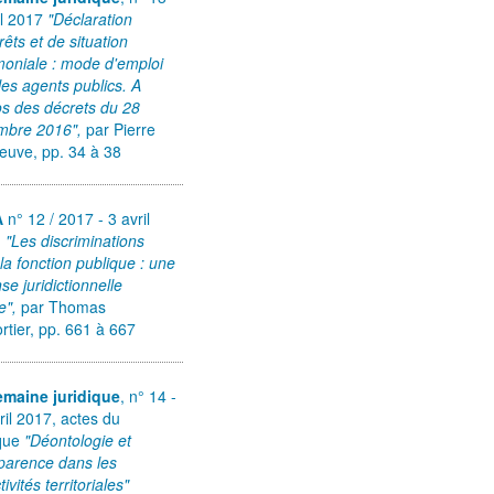
il 2017
"Déclaration
érêts et de situation
moniale : mode d'emploi
les agents publics. A
s des décrets du 28
mbre 2016",
par Pierre
neuve, pp. 34 à 38
A
n° 12 / 2017 - 3 avril
,
"Les discriminations
la fonction publique : une
se juridictionnelle
ée",
par Thomas
tier, pp. 661 à 667
emaine juridique
, n° 14 -
ril 2017, actes du
oque
"Déontologie et
parence dans les
tivités territoriales"