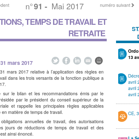
n°
Mai 2017
91
-
édent
numéro suivant
IONS, TEMPS DE TRAVAIL ET
ST
RETRAITE
Ordo
13 av
 31 mars 2017
 31 mars 2017 relative à l’application des règles en
Décre
ail dans les trois versants de la fonction publique a
avril
017.
avril
ie sur le bilan et les recommandations émis par le
avril
résidée par le président du conseil supérieur de la
oriale et rappelle les principales règles applicables
e en matière de temps de travail.
CE, 
obligations annuelles de travail, des autorisations
es jours de réductions de temps de travail et des
est ainsi énoncé.
La S