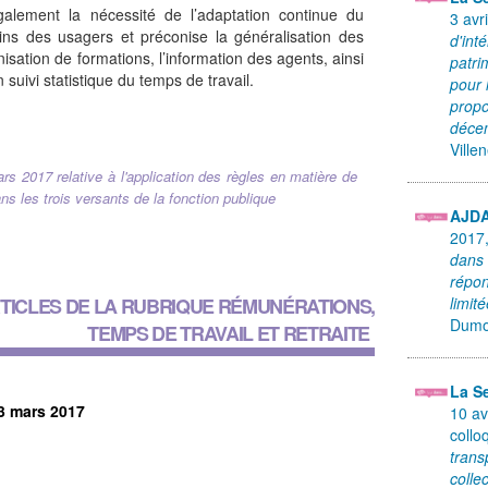
galement la nécessité de l’adaptation continue du
3 avr
ins des usagers et préconise la généralisation des
d'int
isation de formations, l’information des agents, ainsi
patri
 suivi statistique du temps de travail.
pour 
propo
déce
Ville
rs 2017 relative à l'application des règles en matière de
ns les trois versants de la fonction publique
AJD
2017
dans 
répon
TICLES DE LA RUBRIQUE
RÉMUNÉRATIONS,
limit
Dumor
TEMPS DE TRAVAIL ET RETRAITE
La S
3 mars 2017
10 av
coll
trans
collec