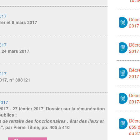
14 av
2017
Décre
1er et 8 mars 2017
2017
2017
Décre
u 24 mars 2017
2017
Décre
2017
2017
017, n° 398121
Décre
2017-
2017
 2017 - 27 février 2017, Dossier sur la rémunération
ublics :
Décre
 de retraite des fonctionnaires : état des lieux et
659 d
s",
par Pierre Tifine, pp. 405 à 410
du 27