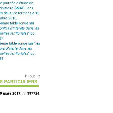
e journée d'étude de
servatoire SMACL des
es de la vie territoriale 13
mbre 2016
,
xième table ronde sur
onflits d'intérêts dans les
tivités territoriales
" pp.
37
isième table ronde sur "
les
urs d'alerte dans les
tivités territoriales
" pp.
44
Tout lire
S PARTICULIERS
29 mars 2017, n° 397724