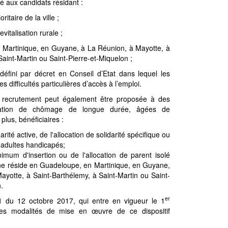
té aux candidats résidant :
ritaire de la ville ;
vitalisation rurale ;
 Martinique, en Guyane, à La Réunion, à Mayotte, à
Saint-Martin ou Saint-Pierre-et-Miquelon ;
 défini par décret en Conseil d’Etat dans lequel les
s difficultés particulières d’accès à l’emploi.
 recrutement peut également être proposée à des
uation de chômage de longue durée, âgées de
plus, bénéficiaires :
rité active, de l'allocation de solidarité spécifique ou
x adultes handicapés;
mum d'insertion ou de l'allocation de parent isolé
ne réside en Guadeloupe, en Martinique, en Guyane,
ayotte, à Saint-Barthélemy, à Saint-Martin ou Saint-
.
er
 du 12 octobre 2017, qui entre en vigueur le 1
 les modalités de mise en œuvre de ce dispositif