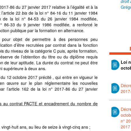
droit
 2017-86 du 27 janvier 2017 relative à l’égalité et à la
Grégo
 l’article 22
bis
de la loi n° 84-16 du 11 janvier 1984
is
de la loi n° 84-53 du 26 janvier 1984 modifiée,
i n° 86-33 du 9 janvier 1986 modifiée, a renforcé le
onction publique par la formation en alternance.
a pour objet de permettre à des personnes peu
fication d’être recrutées par contrat dans la fonction
s du niveau de la catégorie C puis, après formation,
 réserve de l’obtention du titre ou du diplôme requis
Loi 
on de leur aptitude.
La durée du contrat ne peut être
octo
ni supérieure à deux ans.
du 12 octobre 2017 précité
, qui entre en vigueur le
en œuvre sur le plan réglementaire les nouvelles
Décre
par l’article 162 de la loi n° 2017-86 du 27 janvier
2017
cès au contrat PACTE et encadrement du nombre de
Décre
octob
n° 20
2017
vingt-huit ans, au lieu de seize à vingt-cinq ans ;