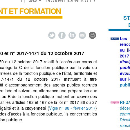
T ET FORMATION
ST
Les
renc
eu l
0 et n° 2017-1471 du 12 octobre 2017
2017
0 du 12 octobre 2017 relatif à l’accès aux corps et
disc
catégorie C de la fonction publique par la voie du
pub
ières de la fonction publique de l’État, territoriale et
évol
17-1471 du 12 octobre 2017 instituant à titre
sur 
itif d’accompagnement des agents publics recrutés
publ
erminée et suivant en alternance une préparation aux
 ou B de la fonction publique mettent en œuvre des
par les articles 162 et 167 de la loi n° 2017-86 du 27
RFD
égalité et à la citoyenneté (
Vigie n° 88 - février 2017
)
déce
odes d’accès à la fonction publique. Ils concernent les
comme
tion publique.
l'évo
réqui