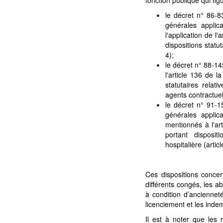
le décret n° 86-8
générales applic
l'application de l'
dispositions statut
4);
le décret n° 88-14
l'article 136 de l
statutaires relati
agents contractuels
le décret n° 91-15
générales applic
mentionnés à l'art
portant disposit
hospitalière (articl
Ces dispositions conce
différents congés, les a
à condition d’ancienneté,
licenciement et les indem
Il est à noter que les 