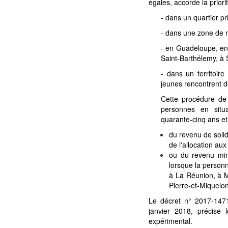
égales, accorde la priori
- dans un quartier prio
- dans une zone de re
- en Guadeloupe, en
Saint-Barthélemy, à 
- dans un territoire
jeunes rencontrent de
Cette procédure de
personnes en sit
quarante-cinq ans et 
du revenu de solida
de l'allocation au
ou du revenu mini
lorsque la person
à La Réunion, à M
Pierre-et-Miquelon
Le décret n° 2017-1471
janvier 2018, précise
expérimental.