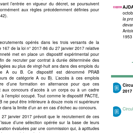
ant l’entrée en vigueur du décret, se poursuivent
AJD
nformément aux règles précédemment définies pour
octo
 42).
la pr
devan
Antoi
1953
 recrutements opérés dans les trois versants de la
cle 167 de la loi n° 2017-86 du 27 janvier 2017 relative
yenneté met en place un dispositif expérimental pour
fin de recruter par contrat à durée déterminée des
gées au plus de vingt-huit ans dans des emplois du
rie A ou B. Ce dispositif est dénommé PRAB
ours de catégorie A ou B). L’accès à ces emplois
dre d’une formation en alternance pour que ces
Circu
t aux concours d’accès à un corps ou à un cadre
2017
 à l’emploi occupé. Tout comme le dispositif PACTE,
B ne peut être inférieure à douze mois ni supérieure
 dans la limite d’un an en cas d’échec au concours.
Circu
du 27 janvier 2017 prévoit que le recrutement de ces
l’issue d’une sélection opérée sur la base de leurs
ivation évaluées par une commission qui, à aptitudes