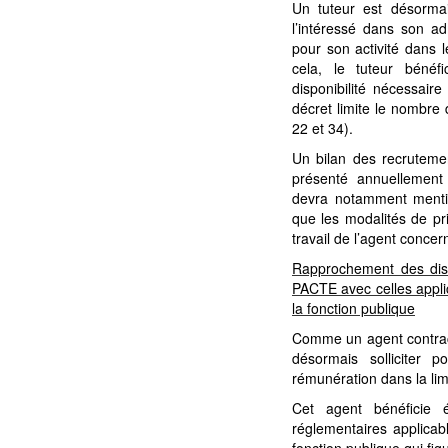
Un tuteur est désormai
l’intéressé dans son adm
pour son activité dans 
cela, le tuteur bénéf
disponibilité nécessair
décret limite le nombre 
22 et 34).
Un bilan des recrutemen
présenté annuellement
devra notamment mentio
que les modalités de pr
travail de l’agent concern
Rapprochement des dispo
PACTE avec celles appli
la fonction publique
Comme un agent contract
désormais solliciter 
rémunération dans la lim
Cet agent bénéficie é
réglementaires applicab
fonction publique qui fig