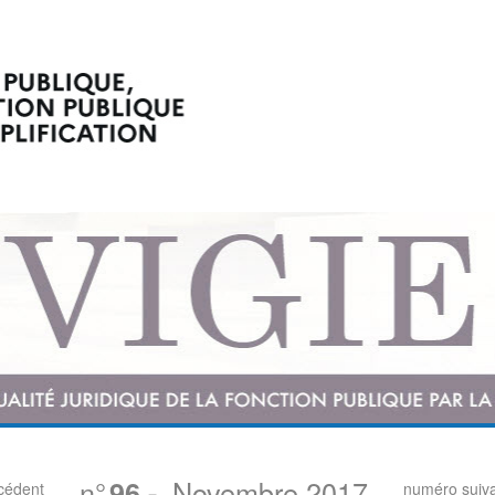
n°
Novembre 2017
96
-
cédent
numéro suiv