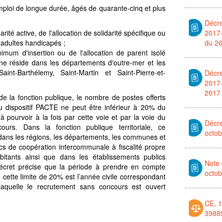
loi de longue durée, âgés de quarante-cinq et plus
Décre
rité active, de l'allocation de solidarité spécifique ou
2017
x adultes handicapés ;
du 26
mum d'insertion ou de l'allocation de parent isolé
ne réside dans les départements d'outre-mer et les
Saint-Barthélemy, Saint-Martin et Saint-Pierre-et-
Décre
2017
2017
de la fonction publique, le nombre de postes offerts
u dispositif PACTE ne peut être inférieur à 20% du
 pourvoir à la fois par cette voie et par la voie du
Décr
ours. Dans la fonction publique territoriale, ce
octo
dans les régions, les départements, les communes et
ics de coopération intercommunale à fiscalité propre
itants ainsi que dans les établissements publics
Note 
décret précise que la période à prendre en compte
octo
 cette limite de 20% est l’année civile correspondant
laquelle le recrutement sans concours est ouvert
CE, 1
3988