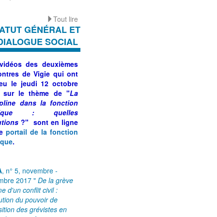
Tout lire
ATUT GÉNÉRAL ET
DIALOGUE SOCIAL
 vidéos des
deuxièmes
ontres de Vigie
qui ont
ieu le jeudi 12 octobre
 sur le thème de "
La
ipline dans la fonction
lique : quelles
utions
?
" sont en ligne
le
portail de la fonction
ique
.
A
, n° 5, novembre -
mbre 2017 "
De la grève
 d'un conflit civil :
lution du pouvoir de
sition des grévistes en