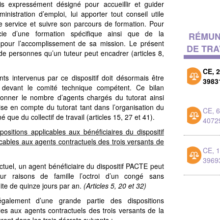
s expressément désigné pour accueillir et guider
inistration d’emploi, lui apporter tout conseil utile
le service et suivre son parcours de formation. Pour
icie d’une formation spécifique ainsi que de la
RÉMUN
e pour l’accomplissement de sa mission. Le présent
DE TRA
de personnes qu’un tuteur peut encadrer (articles 8,
CE, 
ts intervenus par ce dispositif doit désormais être
3983
 devant le comité technique compétent. Ce bilan
nner le nombre d’agents chargés du tutorat ainsi
ise en compte du tutorat tant dans l’organisation du
CE, 6
é que du collectif de travail (articles 15, 27 et 41).
4072
sitions applicables aux bénéficiaires du dispositif
cables aux agents contractuels des trois versants de
CE, 1
3969
uel, un agent bénéficiaire du dispositif PACTE peut
pour raisons de famille l’octroi d’un congé sans
ite de quinze jours par an.
(Articles 5, 20 et 32)
galement d’une grande partie des dispositions
les aux agents contractuels des trois versants de la
urent dans les trois décrets suivants :