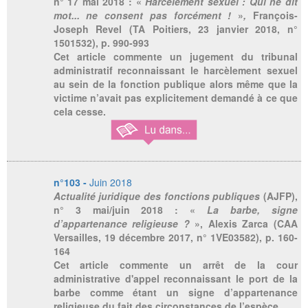
n° 17 mai 2018 : «
Harcèlement sexuel : Qui ne dit
mot... ne consent pas forcément !
»
,
François-
Joseph Revel (TA Poitiers, 23 janvier 2018, n°
1501532), p. 990-993
Cet article commente un jugement du tribunal
administratif reconnaissant le harcèlement sexuel
au sein de la fonction publique alors même que la
victime n’avait pas explicitement demandé à ce que
cela cesse.
n°103 -
Juin 2018
Actualité juridique des fonctions publiques
(AJFP),
n° 3 mai/juin 2018 : «
La barbe, signe
d’appartenance religieuse ?
», Alexis Zarca (CAA
Versailles, 19 décembre 2017, n° 1VE03582), p. 160-
164
Cet article commente un arrêt de la cour
administrative d'appel reconnaissant le port de la
barbe comme étant un signe d’appartenance
religieuse du fait des circonstances de l’espèce.