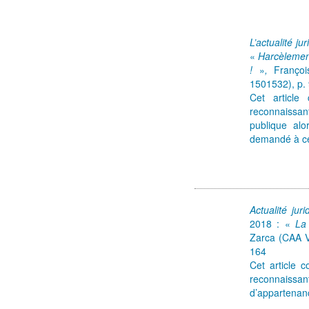
L’actualité ju
«
Harcèlement
!
»
,
François
1501532), p.
Cet article
reconnaissa
publique alo
demandé à ce
Actualité jur
2018 : «
La
Zarca (CAA V
164
Cet article 
reconnaiss
d’appartenanc