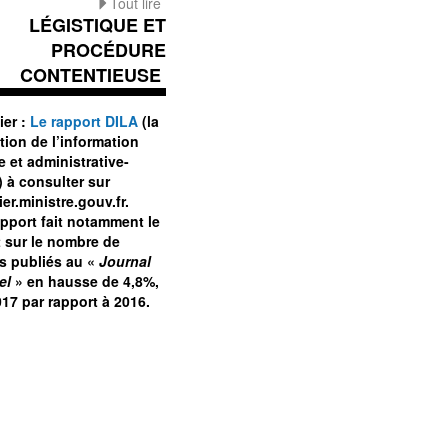
Tout lire
LÉGISTIQUE ET
PROCÉDURE
CONTENTIEUSE
ier :
Le rapport DILA
(la
tion de l’information
e et administrative-
) à consulter sur
er.ministre.gouv.fr.
apport fait notamment le
t sur le nombre de
es publiés au «
Journal
el
» en hausse de 4,8%,
17 par rapport à 2016.