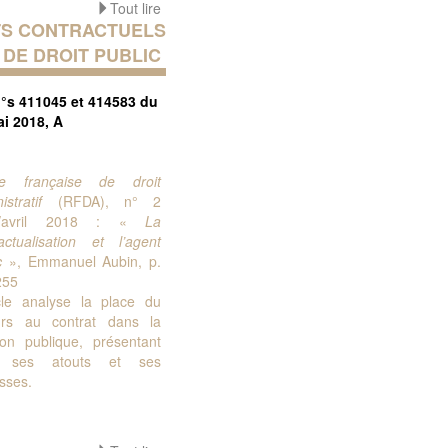
Tout lire
S CONTRACTUELS
DE DROIT PUBLIC
n°s 411045 et 414583 du
ai 2018, A
e française de droit
istratif
(RFDA), n° 2
s/avril 2018 : «
La
actualisation et l’agent
c
», Emmanuel Aubin, p.
255
icle analyse la place du
urs au contrat dans la
ion publique, présentant
i ses atouts et ses
esses.