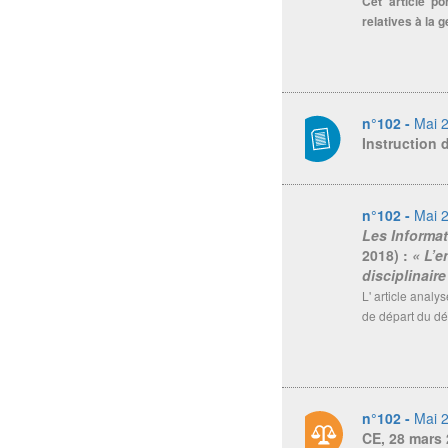
Cet article p
relatives à la 
n°102 -
Mai 
Instruction 
n°102 -
Mai 
Les Informat
2018) :
« L’e
disciplinaire
L' article analy
de départ du dél
n°102 -
Mai 
CE, 28 mars