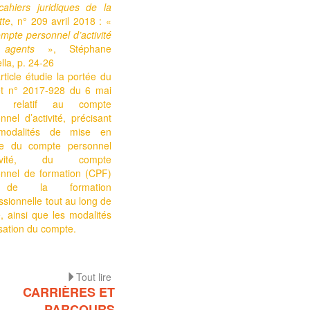
cahiers juridiques de la
tte
, n° 209 avril 2018 : «
mpte personnel d’activité
agents
», Stéphane
lla, p. 24-26
rticle étudie la portée du
et n° 2017-928 du 6 mai
7 relatif au compte
nnel d’activité, précisant
modalités de mise en
e du compte personnel
ctivité, du compte
onnel de formation (CPF)
de la formation
ssionnelle tout au long de
e, ainsi que les modalités
lisation du compte.
Tout lire
CARRIÈRES ET
PARCOURS