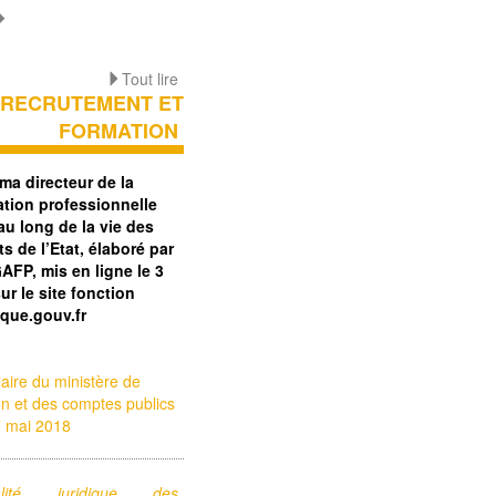
Tout lire
RECRUTEMENT ET
FORMATION
ma directeur de la
ation professionnelle
au long de la vie des
s de l’Etat, élaboré par
AFP, mis en ligne le 3
ur le site fonction
ique.gouv.fr
laire du ministère de
ion et des comptes publics
7 mai 2018
alité juridique des