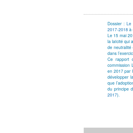
Dossier :
Le 
2017-2018
à 
Le 15 mai 201
la laïcité qui
de neutralité
dans l’exerci
Ce rapport d
commission L
en 2017 par l
développer la
que l’adoptio
du principe d
2017
).