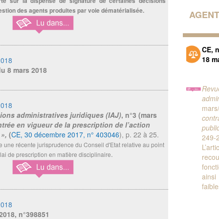
orte sur la dispense de signature de certaines décisions
gestion des agents produites par voie dématérialisée.
AGENT
CE, 
18 m
2018
du 8 mars 2018
Revu
admin
2018
mar
ions administratives juridiques (IAJ)
,
n°3 (mars
contr
ntrée en vigueur de la prescription de l’action
publi
 »,
(
CE, 30 décembre 2017, n° 403046
), p. 22 à 25.
249-
se une récente jurisprudence du Conseil d'Etat relative au point
L’art
.
ai de prescription en matière disciplinaire
reco
fonct
ains
faibl
2018
 2018, n°398851