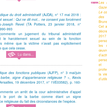
Les 
Gaze
Le co
ridique du droit administratif
(AJDA)
,
n° 17 mai 2018 :
des 
 sexuel : Qui ne dit mot... ne consent pas forcément
Brune
-Joseph Revel (TA Poitiers, 23 janvier 2018, n°
Cet a
 990-993
décr
 commente un jugement du tribunal administratif
201
nt le harcèlement sexuel au sein de la fonction
perso
rs même que la victime n’avait pas explicitement
les 
 que cela cesse.
œuvr
d’a
pers
et 
profe
idique des fonctions publiques
(AJFP), n° 3 mai/juin
la vi
 barbe, signe d’appartenance religieuse ?
», Alexis
d’uti
ersailles, 19 décembre 2017, n° 1VE03582), p. 160-
commente un arrêt de la cour administrative d'appel
ant le port de la barbe comme étant un signe
e religieuse du fait des circonstances de l’espèce.