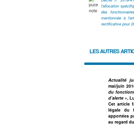
l'allocation spécif
des fonctionnaire
mentionnée à l'a
rectificative pour 
LES AUTRES ARTI
Actualité j
mai/juin 201
du fonction
d’alerte
», Lu
Cet article 
légale du 
apportées pa
au regard du