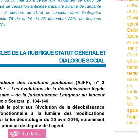
coll
ique de cessation anticipée d'activité au titre de l'amiante
(AJC
s et ouvriers de l'Etat en fonction dans l'entreprise
Doss
rticle 78 de la loi du 28 décembre 2001 de finances
agen
2001
Derbo
Xavi
et Cé
199-
CLES DE LA RUBRIQUE
STATUT GÉNÉRAL ET
Ce d
DIALOGUE SOCIAL
artic
for
terr
œuvr
uridique des fonctions publiques
(AJFP), n° 3
de l
8 : «
Les évolutions de la désobéissance légale
terri
naire – de la jurisprudence Langneur au lanceur
la fo
cie Sourzat, p. 134-140
Un f
fait le point sur l’évolution de la désobéissance
éga
fonctionnaire à la lumière des modifications
l’ap
r la loi déontologie du 20 avril 2016, notamment
fonct
 principe de dignité de l’agent.