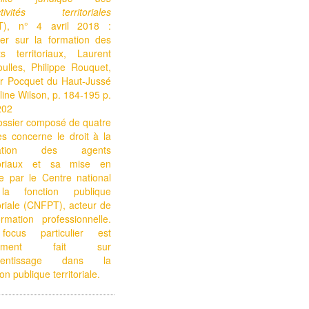
ectivités territoriales
T), n° 4 avril 2018 :
ier sur la formation des
ts territoriaux, Laurent
ulles, Philippe Rouquet,
er Pocquet du Haut-Jussé
line Wilson, p. 184-195 p.
202
ossier composé de quatre
les concerne le droit à la
mation des agents
itoriaux et sa mise en
e par le Centre national
a fonction publique
toriale (CNFPT), acteur de
rmation professionnelle.
ocus particulier est
lement fait sur
prentissage dans la
ion publique territoriale.