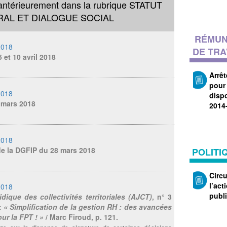
 antérieurement dans la rubrique
STATUT
AL ET DIALOGUE SOCIAL
RÉMUN
2018
DE TRA
 et 10 avril 2018
Arrêt
pour 
2018
disp
 mars 2018
2014
2018
de la DGFIP du 28 mars 2018
POLITI
Circu
l’ac
2018
publ
ridique des collectivités territoriales (AJCT)
, n° 3
:
« Simplification de la gestion RH : des avancées
ur la FPT ! »
/ Marc Firoud, p. 121.