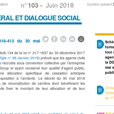
n°
Juin 2018
103
-
édent
numéro suivant
RAL ET DIALOGUE SOCIAL
018-413 du 30 mai
Sché
form
tout 
rticle 134 de la loi n° 217-1837 du 30 décembre 2017
agent
Vigie n° 98-Janvier 2018
) prévoit que les agents civils
la DG
recrutés sous convention collective par l’entreprise
mai s
oup et ayant conservé leur qualité d’agent public,
publ
une allocation spécifique de cessation anticipée
l’exposition à l’amiante. Le décret du 30 mai 2018
 de reconstitution de carrière dont bénéficient les
Circu
de fixer le montant de leur allocation et de leur
l’act
du 1
Actu
3 du 30 mai 2018 relatif aux modalités de calcul de