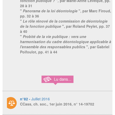
fonction publique ? ",
par Marie-Anne Lévêque,
pp.
28 à 31
"
Panorama de la loi déontologie
", par Marc Firoud,
pp. 32 à 36
"
Le rôle rénové de la commission de déontologie
de la fonction publique
", par Roland Peylet, pp. 37
à 40
"
Probité de la vie publique : vers une
harmonisation du cadre déontologique applicable à
l'ensemble des responsables public
s ", par Gabriel
Poifoulot, pp. 41 à 44
n°82 -
Juillet 2016
CCass, ch. soc., 1er juin 2016, n° 14-19702