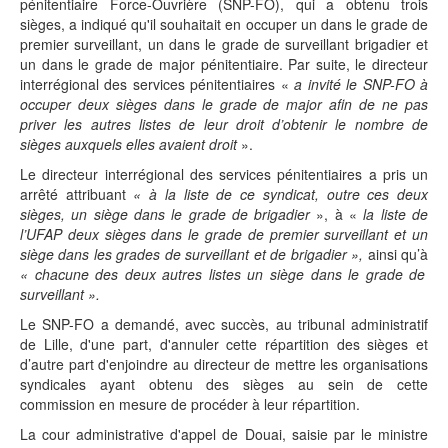
pénitentiaire Force-Ouvrière (SNP-FO), qui a obtenu trois
sièges, a indiqué qu'il souhaitait en occuper un dans le grade de
premier surveillant, un dans le grade de surveillant brigadier et
un dans le grade de major pénitentiaire. Par suite, le directeur
interrégional des services pénitentiaires «
a invité le SNP-FO à
occuper deux sièges dans le grade de major afin de ne pas
priver les autres listes de leur droit d’obtenir le nombre de
sièges auxquels elles avaient droit
».
Le directeur interrégional des services pénitentiaires a pris un
arrêté attribuant
« à la liste de ce syndicat, outre ces deux
sièges, un siège dans le grade de brigadier
», à «
la liste de
l’UFAP deux sièges dans le grade de premier surveillant et un
siège dans les grades de surveillant et de brigadier »,
ainsi qu’à
« chacune des deux autres listes un siège dans le grade de
surveillant ».
Le SNP-FO a demandé, avec succès, au tribunal administratif
de Lille, d'une part, d'annuler cette répartition des sièges et
d’autre part d'enjoindre au directeur de mettre les organisations
syndicales ayant obtenu des sièges au sein de cette
commission en mesure de procéder à leur répartition.
La cour administrative d'appel de Douai, saisie par le ministre