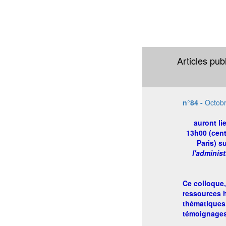
Articles pub
n°84 -
Octob
auront li
13h00 (cent
Paris) s
l'adminis
Ce colloque,
ressources 
thématiques,
témoignages