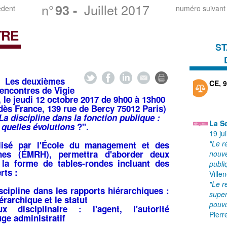
n°
Juillet 2017
93
-
édent
numéro suivant
TRE
ST
Les
deuxièmes
CE, 9
rencontres de Vigie
, le jeudi 12 octobre 2017 de 9h00 à 13h00
dès France, 139 rue de Bercy 75012 Paris)
La discipline dans la fonction publique :
La S
quelles évolutions
?
".
19 ju
"Le r
llisé par l'École du management et des
nes (ÉMRH), permettra d'aborder deux
nouve
 la forme de tables-rondes incluant des
publi
rts :
Ville
"Le r
iscipline dans les rapports hiérarchiques :
super
iérarchique et le statut
pouvo
x disciplinaire : l'agent, l'autorité
Pierr
uge administratif