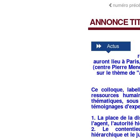
numéro préc
ANNONCE TI
auront lieu à Paris
(centre Pierre Men
sur le thème de "
Ce colloque, labe
ressources humai
thématiques, sous
témoignages d'expe
1. La place de la d
l'agent, l'autorité h
2. Le contentieu
hiérarchique et le j