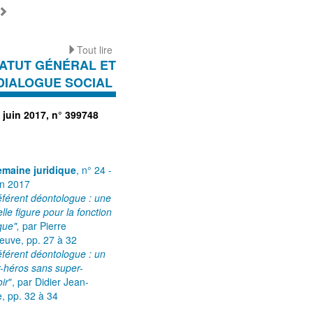
Tout lire
ATUT GÉNÉRAL ET
DIALOGUE SOCIAL
 juin 2017, n° 399748
emaine juridique
, n° 24 -
in 2017
éférent déontologue : une
lle figure pour la fonction
que",
par Pierre
neuve, pp. 27 à 32
éférent déontologue : un
-héros sans super-
ir
", par Didier Jean-
e, pp. 32 à 34