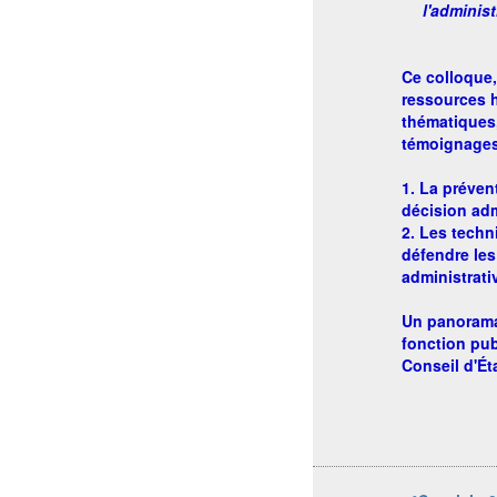
l'adminis
Ce colloque,
ressources 
thématiques,
témoignages
1. La préven
décision adm
2. Les tech
défendre les
administrati
Un panorama 
fonction pu
Conseil d'Éta