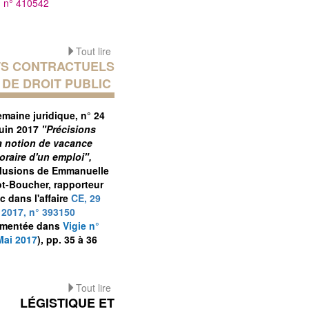
, n° 410542
Tout lire
S CONTRACTUELS
DE DROIT PUBLIC
emaine juridique
, n° 24
juin 2017
"Précisions
la notion de vacance
oraire d'un emploi",
lusions de Emmanuelle
ot-Boucher, rapporteur
c dans l'affaire
CE, 29
 2017, n° 393150
mentée dans
Vigie n°
Mai 2017
), pp. 35 à 36
Tout lire
LÉGISTIQUE ET