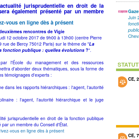
ctualité jurisprudentielle en droit de la
 sera également présenté par un membre
Gazet
Juin 
ez-vous en ligne dès à présent
fonct
publi
deuxièmes rencontres de Vigie
Cheva
 jeudi 12 octobre 2017 de 9h00 à 13h00 (centre Pierre
 rue de Bercy 75012 Paris) sur le thème de "
La
a fonction publique : quelles évolutions
?
".
é par l'École du management et des ressources
STATUT
ttra d'aborder deux thématiques, sous la forme de
es témoignages d'experts :
CE, 2
ne dans les rapports hiérarchiques : l'agent, l'autorité
linaire : l'agent, l'autorité hiérarchique et le juge
té jurisprudentielle en droit de la fonction publique
 par un membre du Conseil d'État.
rivez-vous en ligne dès à présent
CE, 7