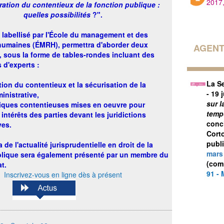
2017
tration du contentieux de la fonction publique :
quelles possibilités
?
".
 labellisé par l'École du management et des
humaines (ÉMRH), permettra d'aborder deux
AGENT
 sous la forme de tables-rondes incluant des
 d'experts :
La S
tion du contentieux et la sécurisation de la
- 19 
inistrative,
sur 
niques contentieuses mises en oeuvre pour
temp
 intérêts des parties devant les juridictions
conc
ves.
Cort
publi
de l'actualité jurisprudentielle en droit de la
mars
blique sera également présenté par un membre du
(com
t.
91 - 
Inscrivez-vous en ligne dès à présent