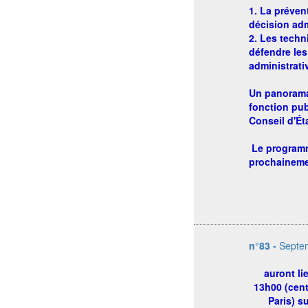
1. La préven
décision adm
2. Les tech
défendre les
administrati
Un panorama 
fonction pu
Conseil d'Éta
Le programm
prochaineme
n°83 -
Septe
auront li
13h00 (cent
Paris) s