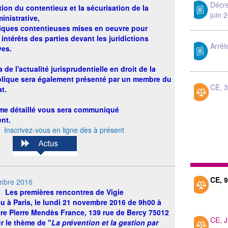
Décr
tion du contentieux et la sécurisation de la
juin 
inistrative,
niques contentieuses mises en oeuvre pour
 intérêts des parties devant les juridictions
Arrêt
ves.
de l'actualité jurisprudentielle en droit de la
blique sera également présenté par un membre du
CE, 
t.
e détaillé vous sera communiqué
nt.
Inscrivez-vous en ligne dès à présent
CE, 9
mbre 2016
Les
premières rencontres de Vigie
eu à Paris, le lundi 21 novembre 2016 de 9h00 à
re Pierre Mendès France, 139 rue de Bercy 75012
CE, J
ur le thème de "
La prévention et la gestion par