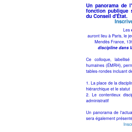
Un panorama de l'a
fonction publique
du Conseil d'État.
Inscriv
Les
auront lieu à Paris, le
Mendès France, 139
discipline dans l
Ce colloque, labellis
humaines (ÉMRH), perme
tables-rondes incluant d
1. La place de la discipli
hiérarchique et le statut
2. Le contentieux discip
administratif
Un panorama de l'actuali
sera également présenté
Insc