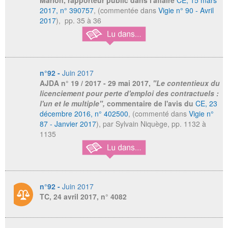
Marion, rapporteur public dans l'affaire
CE, 15 mars
2017, n° 390757
, (commentée dans
Vigie n° 90 - Avril
2017
), pp. 35 à 36
n°92 -
Juin 2017
AJDA
n° 19 / 2017 - 29 mai 2017,
"Le contentieux du
licenciement pour perte d'emploi des contractuels :
l'un et le multiple",
commentaire de l'avis du
CE, 23
décembre 2016, n° 402500
, (commenté dans
Vigie n°
87 - Janvier 2017
), par Sylvain Niquège, pp. 1132 à
1135
n°92 -
Juin 2017
TC, 24 avril 2017, n° 4082