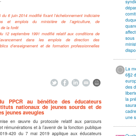
syndi
dépar
comit
 du 6 juin 2014 modifié fixant l’échelonnement indiciaire
duque
ps et emplois du ministère de l’agriculture, de
quand
 de la forêt
affec
du 12 septembre 1991 modifié relatif aux conditions de
sous 
’avancement dans les emplois de direction des
minis
blics d’enseignement et de formation professionnelles
dispo
La mé
6§2 d
euro
des d
liber
la pr
u PPCR au bénéfice des éducateurs
saura
stituts nationaux de jeunes sourds et de
cadre
des jeunes aveugles
une s
ise en œuvre du protocole relatif aux parcours
et rémunérations et à l’avenir de la fonction publique
2019-420 du 7 mai 2019 applique aux éducateurs
Quels