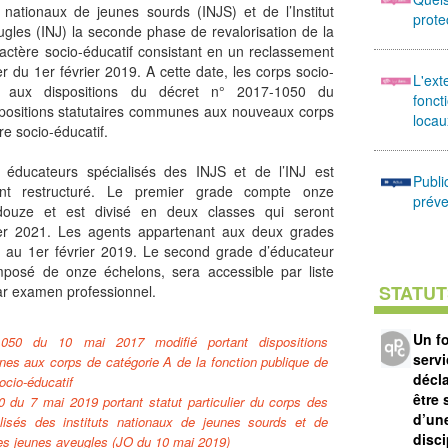
s nationaux de jeunes sourds (INJS) et de l’Institut
prote
ugles (INJ) la seconde phase de revalorisation de la
ractère socio-éducatif consistant en un reclassement
 du 1er février 2019. A cette date, les corps socio-
L'ext
s aux dispositions du décret n° 2017-1050 du
fonct
spositions statutaires communes aux nouveaux corps
locau
re socio-éducatif.
éducateurs spécialisés des INJS et de l’INJ est
Publi
nt restructuré. Le premier grade compte onze
préve
ouze et est divisé en deux classes qui seront
ier 2021. Les agents appartenant aux deux grades
s au 1er février 2019. Le second grade d’éducateur
omposé de onze échelons, sera accessible par liste
STATUT
ar examen professionnel.
Un f
1050 du 10 mai 2017 modifié portant dispositions
servi
es aux corps de catégorie A de la fonction publique de
décl
socio-éducatif
être
 du 7 mai 2019 portant statut particulier du corps des
d’un
lisés des instituts nationaux de jeunes sourds et de
disci
 des jeunes aveugles (JO du 10 mai 2019)