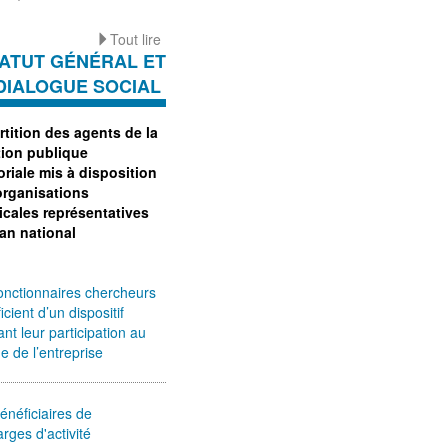
Tout lire
ATUT GÉNÉRAL ET
DIALOGUE SOCIAL
tition des agents de la
tion publique
toriale mis à disposition
organisations
icales représentatives
lan national
onctionnaires chercheurs
icient d’un dispositif
tant leur participation au
 de l’entreprise
énéficiaires de
rges d'activité