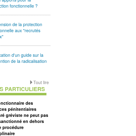
ction fonctionnelle ?
ension de la protection
ionnelle aux "recrutés
x"
cation d'un guide sur la
ntion de la radicalisation
Tout lire
S PARTICULIERS
onctionnaire des
ces pénitentiaires
aré gréviste ne peut pas
 sanctionné en dehors
e procédure
plinaire