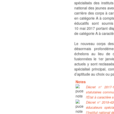
spécialisés des institut
national des jeunes ave
carrière des corps à ca
en catégorie A à compter
éducatifs sont soumi
10 mai 2017 portant di
de catégorie A à caractè
Le nouveau corps des 
désormais profondéme
échelons au lieu de d
fusionnées le 1er janv
actuels y sont reclassé
spécialisé principal, c
d’aptitude au choix ou p
Notes
Décret n° 2017-
statutaires commun
l'Etat à caractère 
Décret n° 2019-420
éducateurs spécia
l’Institut national