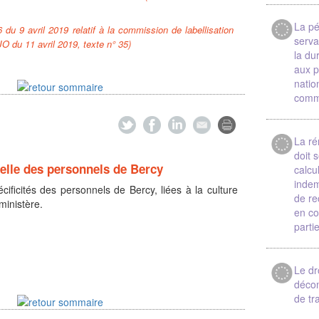
La pé
 du 9 avril 2019 relatif à la commission de labellisation
serva
(JO du 11 avril 2019, texte n° 35)
la du
aux p
natio
comm
La ré
doit 
ielle des personnels de Bercy
calcu
indem
écificités des personnels de Bercy, liées à la culture
de re
ministère.
en co
partie
Le dr
déco
de tr