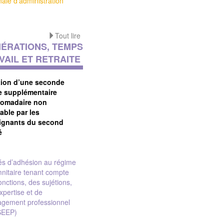
nale d'administration
Tout lire
ÉRATIONS, TEMPS
VAIL ET RETRAITE
tion d’une seconde
e supplémentaire
omadaire non
able par les
ignants du second
é
és d’adhésion au régime
nitaire tenant compte
onctions, des sujétions,
expertise et de
agement professionnel
SEEP)