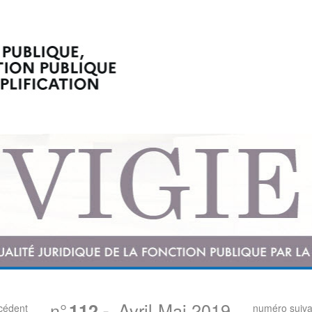
n°
Avril-Mai 2019
112
-
cédent
numéro suiva