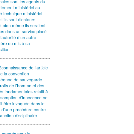
cales sont les agents du
tement ministériel au
é technique ministériel
l ils sont électeurs
 bien même ils seraient
tés dans un service placé
l’autorité d’un autre
tère ou mis à sa
sition
connaissance de l'article
e la convention
péenne de sauvegarde
roits de l'homme et des
tés fondamentales relatif à
ésomption d'innocence ne
it être invoquée dans le
 d'une procédure contre
anction disciplinaire
 apports pour la