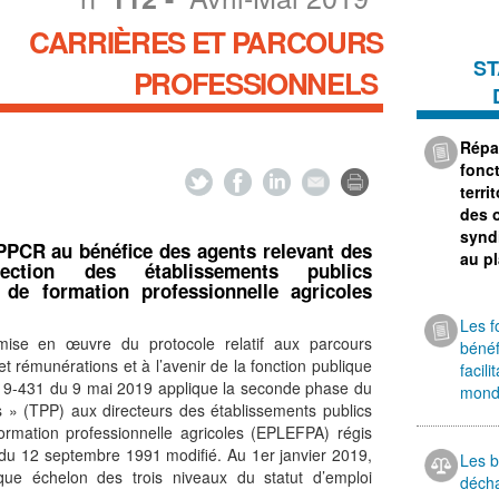
CARRIÈRES ET PARCOURS
ST
PROFESSIONNELS
Répar
fonc
terri
des 
synd
PCR au bénéfice des agents relevant des
au p
ection des établissements publics
 de formation professionnelle agricoles
Les f
ise en œuvre du protocole relatif aux parcours
bénéf
et rémunérations et à l’avenir de la fonction publique
facili
019-431 du 9 mai 2019 applique la seconde phase du
monde
ts » (TPP) aux directeurs des établissements publics
ormation professionnelle agricoles (EPLEFPA) régis
 du 12 septembre 1991 modifié. Au 1er janvier 2019,
Les b
que échelon des trois niveaux du statut d’emploi
décha
.