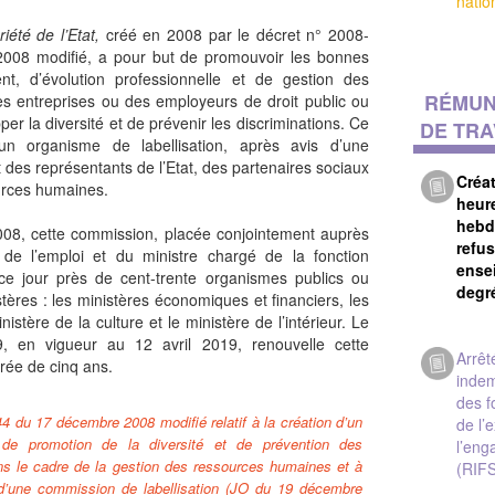
natio
riété de l’Etat,
créé en 2008 par le décret n° 2008-
008 modifié, a pour but de promouvoir les bonnes
nt, d’évolution professionnelle et de gestion des
RÉMUN
s entreprises ou des employeurs de droit public ou
er la diversité et de prévenir les discriminations. Ce
DE TRA
 un organisme de labellisation, après avis d’une
des représentants de l’Etat, des partenaires sociaux
Créa
urces humaines.
heur
hebd
008, cette commission, placée conjointement auprès
refus
de l’emploi et du ministre chargé de la fonction
ense
 ce jour près de cent-trente organismes publics ou
degr
stères : les ministères économiques et financiers, les
nistère de la culture et le ministère de l’intérieur. Le
9, en vigueur au 12 avril 2019, renouvelle cette
Arrêt
rée de cinq ans.
indem
des f
4 du 17 décembre 2008 modifié relatif à la création d’un
de l’
 de promotion de la diversité et de prévention des
l’eng
ns le cadre de la gestion des ressources humaines et à
(RIF
d’une commission de labellisation (JO du 19 décembre