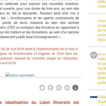
insti
ion nationale pour exercer ces nouvelles missions.
d’adm
st ouverte, pour une durée de trois ans, au sein des
eur en fait la demande. Peuvent ainsi être mis à
, les
« fonctionnaires et les agents contractuels de
Une c
ou partie de leurs missions au sein des centres
moda
tation (CIO) ou exerçant des fonctions se rapportant à
de l’
sur les métiers et les formations, au sein d’un service
comm
lissement public local d’enseignement ».
l’emp
du 26 avril 2019 relatif à l’expérimentation de la mise à
gions de fonctionnaires et d’agents de l’Etat dans les
Un mi
issements relevant du ministère chargé de l’Education
radié
 avril 2019)
ne pe
repri
antér
titul
publi
Publi
d'act
 labellisation du Label Diversité est