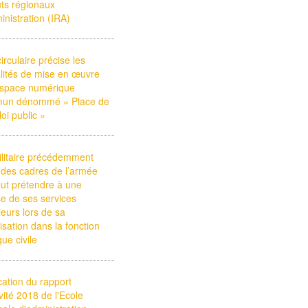
tuts régionaux
inistration (IRA)
irculaire précise les
lités de mise en œuvre
espace numérique
un dénommé « Place de
loi public »
litaire précédemment
 des cadres de l’armée
ut prétendre à une
se de ses services
ieurs lors de sa
arisation dans la fonction
que civile
cation du rapport
ivité 2018 de l'Ecole