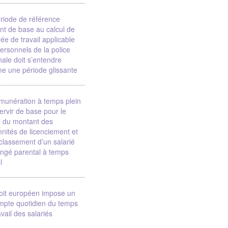
riode de référence
nt de base au calcul de
rée de travail applicable
ersonnels de la police
nale doit s’entendre
e une période glissante
munération à temps plein
servir de base pour le
l du montant des
nités de licenciement et
classement d’un salarié
ngé parental à temps
l
oit européen impose un
mpte quotidien du temps
avail des salariés