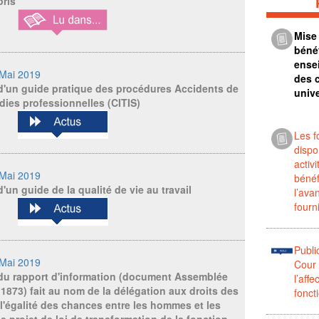
pris
Mise
béné
ense
-Mai 2019
des c
d'un guide pratique des procédures Accidents de
unive
dies professionnelles (CITIS)
Les f
dispo
activ
-Mai 2019
bénéf
'un guide de la qualité de vie au travail
l’ava
fourn
Publi
-Mai 2019
Cour
 du rapport d'information (document Assemblée
l’affe
 1873) fait au nom de la délégation aux droits des
fonct
l'égalité des chances entre les hommes et les
e projet de loi de transformation de la fonction