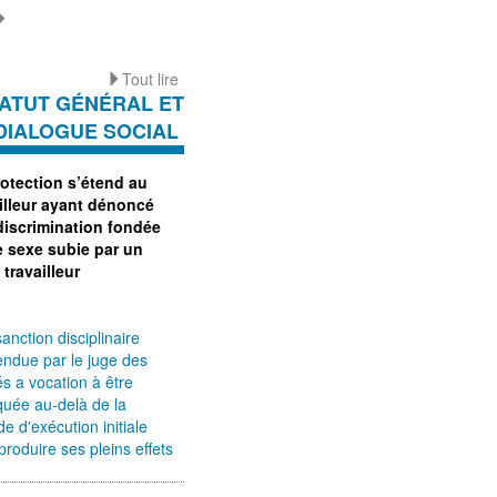
Tout lire
ATUT GÉNÉRAL ET
DIALOGUE SOCIAL
rotection s’étend au
ailleur ayant dénoncé
discrimination fondée
e sexe subie par un
 travailleur
anction disciplinaire
ndue par le juge des
és a vocation à être
quée au-delà de la
de d'exécution initiale
produire ses pleins effets