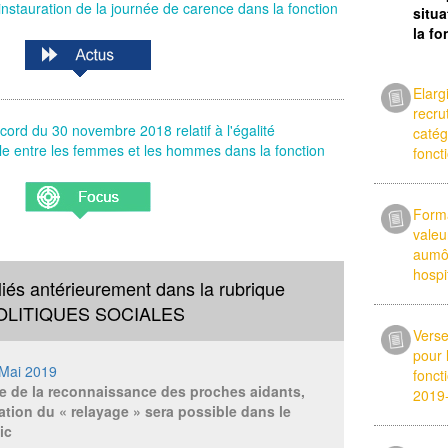
l'instauration de la journée de carence dans la fonction
situ
la f
Elarg
recru
cord du 30 novembre 2018 relatif à l'égalité
catég
le entre les femmes et les hommes dans la fonction
fonct
Forma
valeu
aumôn
hospi
liés antérieurement dans la rubrique
OLITIQUES SOCIALES
Verse
pour 
-Mai 2019
fonct
e de la reconnaissance des proches aidants,
2019
ation du « relayage » sera possible dans le
ic