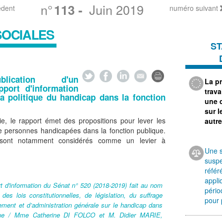
n°
Juin 2019
113
-
édent
numéro suivant
SOCIALES
ST
ublication d'un
La p
pport d'information
trav
la politique du handicap dans la fonction
une 
sur l
e, le rapport émet des propositions pour lever les
autre
e personnes handicapées dans la fonction publique.
sont notamment considérés comme un levier à
Une s
suspe
référ
appli
rt d'information du Sénat n° 520 (2018-2019) fait au nom
pério
es lois constitutionnelles, de législation, du suffrage
pour 
ement et d’administration générale sur le handicap dans
ique / Mme Catherine DI FOLCO et M. Didier MARIE,