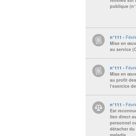
publique (n°
n°111 -
Févr
Mise en œuvr
au service (
n°111 -
Févr
Mise en œuv
au profit de
l’exercice d
n°111 -
Févr
Est reconnu
lien direct a
personnel ou
détacher du 
maladie