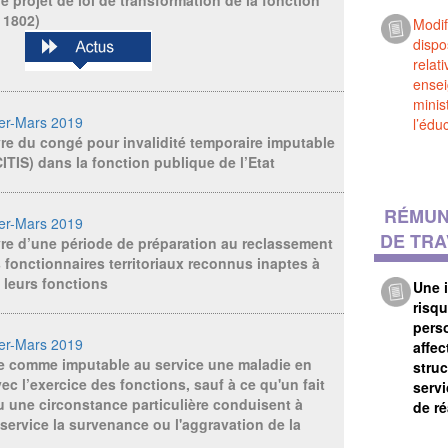
 1802)
Modif
dispo
relat
ensei
minis
ier-Mars 2019
l’édu
e du congé pour invalidité temporaire imputable
CITIS) dans la fonction publique de l’Etat
RÉMUN
ier-Mars 2019
DE TRA
re d’une période de préparation au reclassement
s fonctionnaires territoriaux reconnus inaptes à
e leurs fonctions
Une i
risqu
pers
ier-Mars 2019
affec
e comme imputable au service une maladie en
stru
vec l’exercice des fonctions, sauf à ce qu'un fait
serv
 une circonstance particulière conduisent à
de r
service la survenance ou l'aggravation de la