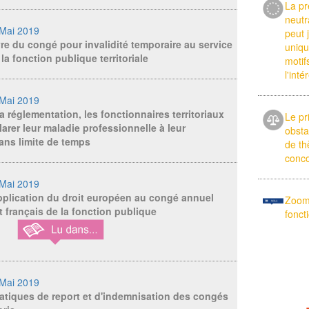
La pr
neutr
-Mai 2019
peut 
e du congé pour invalidité temporaire au service
uniq
la fonction publique territoriale
motif
l'int
-Mai 2019
la réglementation, les fonctionnaires territoriaux
Le pri
arer leur maladie professionnelle à leur
obsta
ans limite de temps
de th
conco
-Mai 2019
application du droit européen au congé annuel
Zoom 
t français de la fonction publique
fonct
-Mai 2019
atiques de report et d'indemnisation des congés