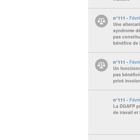
n°111 -
Févr
Une altercat
syndrome dép
pas constitu
bénéfice de l
n°111 -
Févr
Un fonctionn
pas bénéfici
privé involo
n°111 -
Févr
La DGAFP pub
de travail e