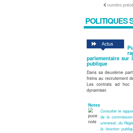
numéro préc
POLITIQUES 
P
ra
parlementaire sur 
publique
Dans sa deuxième parti
freins au recrutement d
Les contrats ad hoc 
dynamiser.
Notes
Consulter le rappo
de la commission d
universel, du Règl
la fonction publ