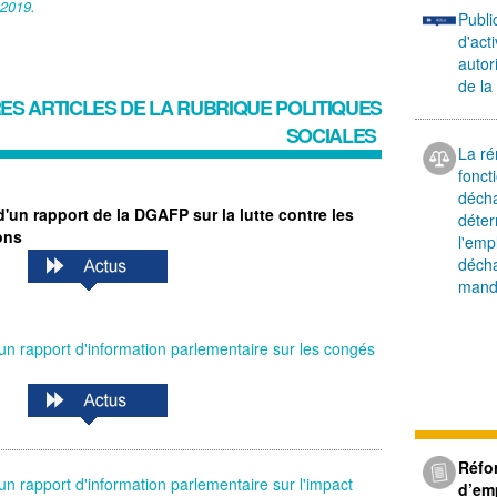
 2019.
Publi
d'act
autor
de la
ES ARTICLES DE LA RUBRIQUE
POLITIQUES
SOCIALES
La r
fonct
décha
d'un rapport de la DGAFP sur la lutte contre les
déter
ons
l'emp
décha
mand
'un rapport d'information parlementaire sur les congés
Réfo
'un rapport d'information parlementaire sur l'impact
d’em