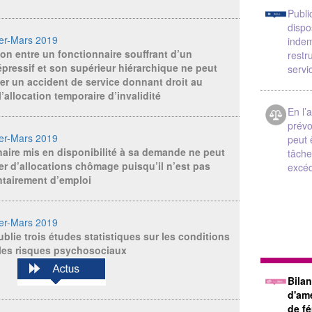
Publi
dispo
ier-Mars 2019
indem
ion entre un fonctionnaire souffrant d’un
restr
ressif et son supérieur hiérarchique ne peut
servi
er un accident de service donnant droit au
’allocation temporaire d’invalidité
En l’
prévo
ier-Mars 2019
peut 
aire mis en disponibilité à sa demande ne peut
tâche
er d’allocations chômage puisqu’il n’est pas
excéd
ntairement d’emploi
ier-Mars 2019
lie trois études statistiques sur les conditions
t les risques psychosociaux
Bilan
d'amé
de f