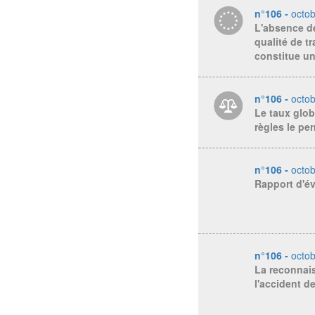
n°106 -
octo
L'absence de
qualité de t
constitue un
n°106 -
octo
Le taux glob
règles le pe
n°106 -
octo
Rapport d'év
n°106 -
octo
La reconnais
l'accident d