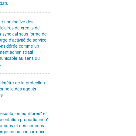
dats
ste nominative des
iciaires de crédits de
 syndical sous forme de
rge d'activité de service
considérée comme un
ent administratif
unicable au sens du
A
rimètre de la protection
ionnelle des agents
cs
ésentation équilibrée" et
ésentation proportionnée"
femmes et des hommes :
ergence ou concurrence