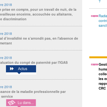
?
bre 2018
 prise en compte, pour un travail de nuit, de la
ravailleuse enceinte, accouchée ou allaitante,
Radia
e discrimination
contr
sanct
bre 2018
al d’invalidité ne s’arrondit pas, en l'absence de
rmettant
bre 2018
aluation du congé de paternité par l'IGAS
Gest
huma
colle
les 
rapp
bre 2018
CRC
sance de la maladie professionnelle par
e service