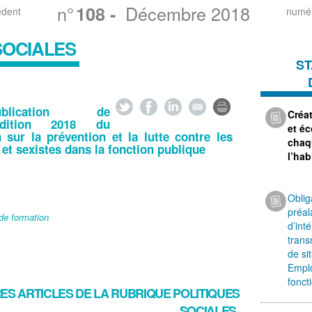
n°
Décembre 2018
108
-
édent
numér
SOCIALES
ST
ublication de
Créa
'édition 2018 du
et é
 sur la prévention et la lutte contre les
chaq
 et sexistes dans la fonction publique
l’hab
Oblig
préal
 de formation
d’int
trans
de si
Emplo
fonct
ES ARTICLES DE LA RUBRIQUE
POLITIQUES
SOCIALES