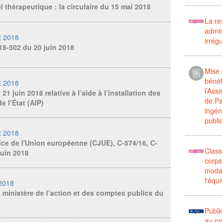
l thérapeutique : la circulaire du 15 mai 2018
La re
admin
et 2018
irrég
18-502 du 20 juin 2018
Mise
bénéf
et 2018
l’Ass
 21 juin 2018 relative à l’aide à l’installation des
de Pa
e l’État (AIP)
ingén
publi
et 2018
ice de l'Union européenne (CJUE), C-574/16, C-
Class
juin 2018
corps
modal
l'équ
 2018
u ministère de l’action et des comptes publics du
Publi
au n