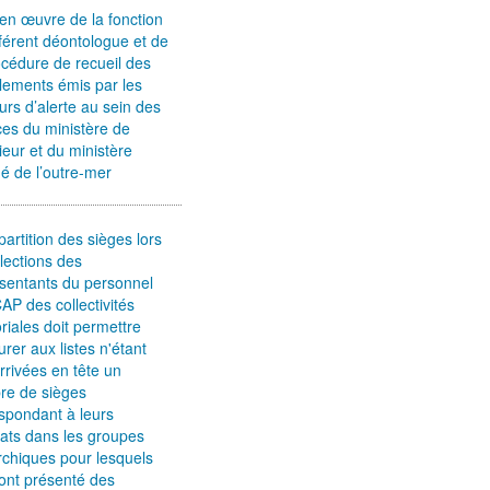
en œuvre de la fonction
férent déontologue et de
océdure de recueil des
lements émis par les
urs d’alerte au sein des
ces du ministère de
érieur et du ministère
é de l’outre-mer
partition des sièges lors
lections des
sentants du personnel
AP des collectivités
toriales doit permettre
urer aux listes n'étant
rrivées en tête un
re de sièges
spondant à leurs
tats dans les groupes
rchiques pour lesquels
 ont présenté des