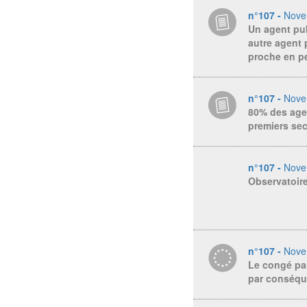
n°107 -
Nove
Un agent pub
autre agent p
proche en p
n°107 -
Nove
80% des agen
premiers se
n°107 -
Nove
Observatoire
n°107 -
Nove
Le congé pare
par conséqu