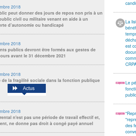
candi
mbre 2018
lic peut donner des jours de repos non pris à un
ublic civil ou militaire venant en aide à un
La li
erte d’autonomie ou handicapé
bénéf
temps
décha
mbre 2018
est 
ts publics devront être formés aux gestes de
docum
cours avant le 31 décembre 2021
comm
CRP
mbre 2018
 de la fragilité sociale dans la fonction publique
Le pé
fonct
publi
mbre 2018
"Repr
ntal n'est pas une période de travail effectif et,
"repr
ent, ne donne pas droit à congé payé annuel
des 
conv