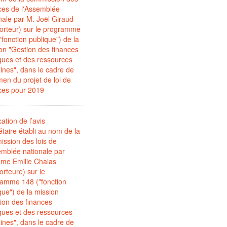
ces de l'Assemblée
nale par M. Joël Giraud
orteur) sur le programme
"fonction publique") de la
on "Gestion des finances
ques et des ressources
nes", dans le cadre de
men du projet de loi de
ces pour 2019
cation de l’avis
taire établi au nom de la
ssion des lois de
emblée nationale par
me Emilie Chalas
orteure) sur le
ramme 148 ("fonction
que") de la mission
ion des finances
ques et des ressources
nes", dans le cadre de