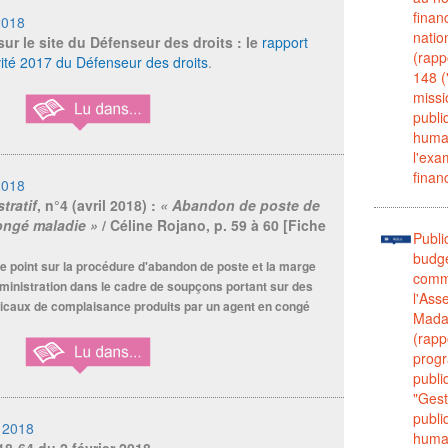
finan
2018
natio
sur le site du Défenseur des droits : le
rapport
(rapp
vité 2017 du Défenseur des droits
.
148 (
missi
publi
humai
l'exa
finan
2018
tratif
, n°4 (avril 2018) :
« Abandon de poste de
ongé maladie »
/ Céline Rojano, p. 59 à 60 [Fiche
Publi
budgé
t le point sur la procédure d'abandon de poste et la marge
commi
dministration dans le cadre de soupçons portant sur des
l'Ass
dicaux de complaisance produits par un agent en congé
Mada
(rapp
prog
publi
"Gest
publi
 2018
humai
18-64 du 2 février 2018