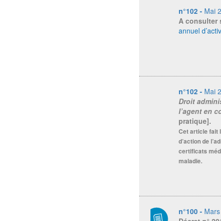
n°102 -
Mai 
A consulter 
annuel d’acti
n°102 -
Mai 
Droit adminis
l’agent en c
pratique].
Cet article fai
d’action de l’a
certificats mé
maladie.
n°100 -
Mars
Décret n° 20