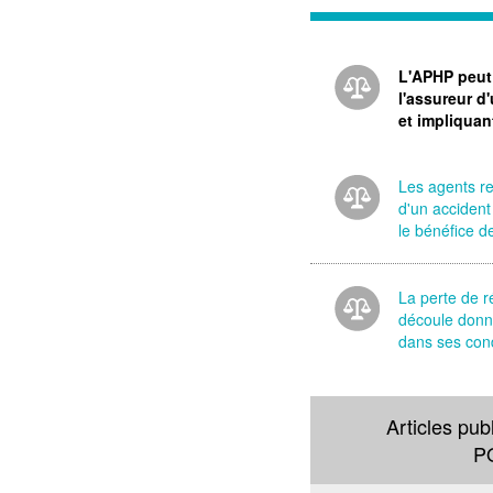
L'APHP peut 
l'assureur d'
et impliquan
Les agents ret
d'un acciden
le bénéfice d
La perte de r
découle donne
dans ses cond
Articles pub
P