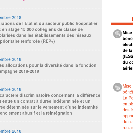
embre 2018
rations de l’Etat et du secteur public hospitalier
t en stage 15 000 collégiens de classe de
Mise
olarisés dans les établissements des réseaux
béné
prioritaire renforcée (REP+)
élec
de la
(IES
embre 2018
du co
s allocations pour la diversité dans la fonction
aéri
campagne 2018-2019
Mise
embre 2018
bénéf
aractère discriminatoire concernant la différence
La P
t entre un contrat à durée indéterminée et un
emplo
rée déterminée sur le versement d’une indemnité
des f
cenciement abusif et la réintégration
appar
de cl
recl
embre 2018