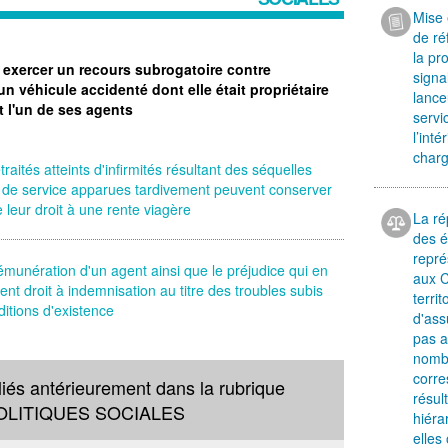
Mise 
de ré
la pr
exercer un recours subrogatoire contre
signa
un véhicule accidenté dont elle était propriétaire
lance
t l'un de ses agents
servi
l’int
charg
raités atteints d'infirmités résultant des séquelles
t de service apparues tardivement peuvent conserver
e leur droit à une rente viagère
La ré
des é
repré
émunération d'un agent ainsi que le préjudice qui en
aux C
nt droit à indemnisation au titre des troubles subis
terri
itions d'existence
d'ass
pas a
nomb
corre
liés antérieurement dans la rubrique
résul
OLITIQUES SOCIALES
hiéra
elles