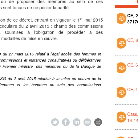
r ou de proposer des membres au sein de ces
 sont tenues de respecter la parité.
CE, 2
er
ion de ce décret, entrant en vigueur le 1
mai 2015
3717
circulaire du 2 avril 2015 : champ des commissions
s soumises à l'obligation de procéder à des
t modalités de mise en œuvre.
CE, 
4 du 27 mars 2015 relatif à l'égal accès des femmes et
mmissions et instances consultatives ou délibératives
CE, 
 Premier ministre, des ministres ou de la Banque de
/SG du 2 avril 2015 relative à la mise en oeuvre de la
s femmes et les hommes au sein des commissions
CE, 
Cass,
14-1