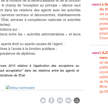
e de la ministre de la décentralisation et de la fonction
La S
r le champ de l’exception au principe « silence vaut
du 2
ant dans les relations des agents avec les autorités
est s
t (services centraux et déconcentrés, établissements
octro
e l’État, services à compétence nationale et autorités
prote
dantes).
agen
écisions sur :
prop
ions entre les « autorités administratives » et leurs
Finon
ayants droit ou ayants causes de l’agent ;
ives à l’accès à la fonction publique ;
L’AJ
uivalence de diplômes.
mars
du de
mars 2015 relative à l'application des exceptions au
publi
vaut acceptation" dans les relations entre les agents et
concl
stratives de l'Etat
publi
de Pa
Mme 
pp.6