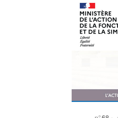
n°
68
-