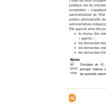
L’objet de cette circulair
publique est de précise
acceptation » s’appliqu
administratives de l’Éta
publics administratifs d
administratives indépen
Elle apporte ainsi des pr
le champ des relat
« agents » ;
les demandes des 
les demandes relat
les demandes d’éq
Notes
Circulaire du 12 
principe "silence 
les autorités admini