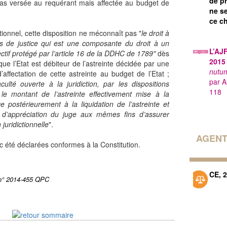
de p
pas versée au requérant mais affectée au budget de
ne se
ce c
tionnel, cette disposition ne méconnaît pas "
le droit à
ns de justice qui est une composante du droit à un
L’AJF
fectif protégé par l’article 16 de la DDHC de 1789"
dès
201
que l’Etat est débiteur de l’astreinte décidée par une
nutum
 d’affectation de cette astreinte au budget de l’Etat ;
par A
aculté ouverte à la juridiction, par les dispositions
118
 le montant de l’astreinte effectivement mise à la
e postérieurement à la liquidation de l’astreinte et
 d’appréciation du juge aux mêmes fins d’assurer
 juridictionnelle
".
AGENT
c été déclarées conformes à la Constitution.
CE, 
n° 2014-455 QPC