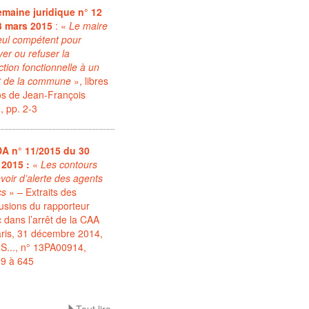
emaine juridique n° 12
3 mars 2015
: «
Le maire
eul compétent pour
yer ou refuser la
ction fonctionnelle à un
t de la commune
», libres
os de Jean-François
, pp. 2-3
DA n° 11/2015 du 30
 2015 :
«
Les contours
voir d’alerte des agents
cs
» – Extraits des
usions du rapporteur
c dans l’arrêt de la CAA
ris, 31 décembre 2014,
S..., n° 13PA00914,
39 à 645