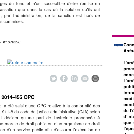
uges du fond et n'est susceptible d'être remise en
assation que dans le cas où la solution qu'ils ont
, par l'administration, de la sanction est hors de
tes commises.
5, n° 376598
Conc
Arrê
L’arr
proc
conc
L’arr
publ
intr
° 2014-455 QPC
modif
cond
el a été saisi d’une QPC relative à la conformité des
de l’
 L. 911-8 du code de justice administrative (CJA) selon
d’int
eut décider qu'une part de l'astreinte prononcée à
que 
ne morale de droit public ou d'un organisme de droit
l’épr
on d'un service public afin d'assurer l'exécution de