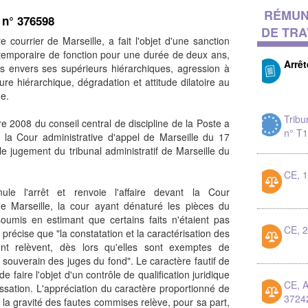
RÉMUN
, n° 376598
DE TRA
e courrier de Marseille, a fait l'objet d'une sanction
n temporaire de fonction pour une durée de deux ans,
Arrê
s envers ses supérieurs hiérarchiques, agression à
ure hiérarchique, dégradation et attitude dilatoire au
ne.
Tribu
e 2008 du conseil central de discipline de la Poste a
n° T1
 la Cour administrative d'appel de Marseille du 17
le jugement du tribunal administratif de Marseille du
CE, 
ule l'arrêt et renvoie l'affaire devant la Cour
de Marseille, la cour ayant dénaturé les pièces du
 soumis en estimant que certains faits n'étaient pas
CE, 
t précise que "la constatation et la caractérisation des
ent relèvent, dès lors qu'elles sont exemptes de
 souverain des juges du fond". Le caractère fautif de
de faire l'objet d'un contrôle de qualification juridique
CE, A
ssation. L'appréciation du caractère proportionné de
3724
 la gravité des fautes commises relève, pour sa part,