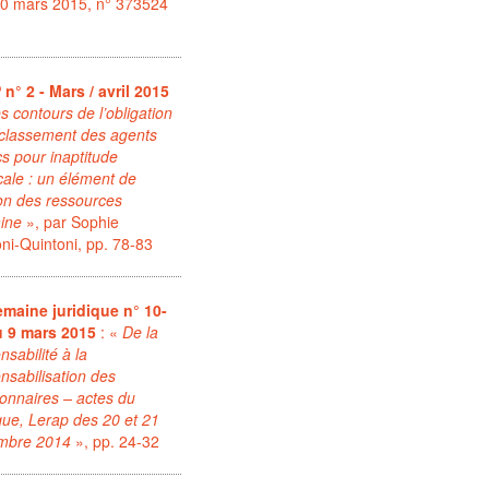
20 mars 2015, n° 373524
n° 2 - Mars / avril 2015
s contours de l’obligation
classement des agents
cs pour inaptitude
ale : un élément de
on des ressources
ine
», par Sophie
ni-Quintoni, pp. 78-83
emaine juridique n° 10-
u 9 mars 2015
: «
De la
nsabilité à la
nsabilisation des
ionnaires – actes du
que, Lerap des 20 et 21
mbre 2014
», pp. 24-32