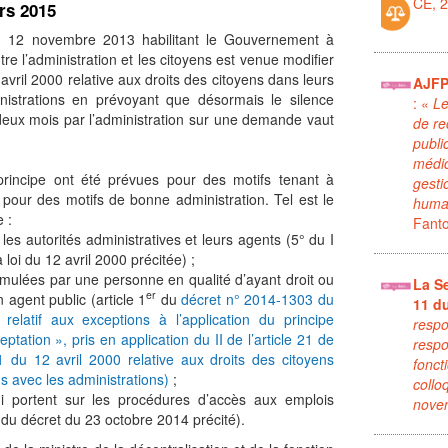
CE, 
rs 2015
u 12 novembre 2013 habilitant le Gouvernement à
ntre l’administration et les citoyens est venue modifier
avril 2000 relative aux droits des citoyens dans leurs
AJFP 
inistrations en prévoyant que désormais le silence
: «
Le
eux mois par l’administration sur une demande vaut
de re
publi
médic
rincipe ont été prévues pour des motifs tenant à
gesti
u pour des motifs de bonne administration. Tel est le
huma
 :
Fanto
 les autorités administratives et leurs agents (5° du I
a loi du 12 avril 2000 précitée) ;
ulées par une personne en qualité d’ayant droit ou
La S
er
 agent public (article 1
du
décret n° 2014-1303 du
11 d
elatif aux exceptions à l’application du principe
respo
ptation », pris en application du II de l’article 21 de
respo
1 du 12 avril 2000 relative aux droits des citoyens
fonct
ns avec les administrations
)
;
collo
 portent sur les procédures d’accès aux emplois
nove
du décret du 23 octobre 2014 précité).