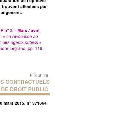
réparation de l’épreuve
 trouvent affectées par
hangement.
P n° 2 – Mars / avril
5
: «
La révocation ad
 des agents publics
»
ndré Legrand, pp. 116-
Tout lire
S CONTRACTUELS
DE DROIT PUBLIC
20 mars 2015, n° 371664