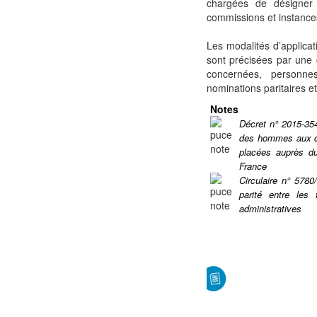
chargées de désigne
commissions et instances
Les modalités d’applicat
sont précisées par une 
concernées, personne
nominations paritaires e
Notes
Décret n° 2015-35
des hommes aux co
placées auprès du
France
Circulaire n° 5780
parité entre le
administratives