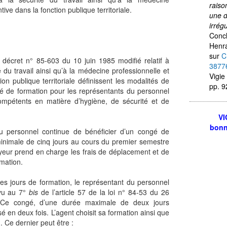
raiso
tive dans la fonction publique territoriale.
une d
irrég
Concl
Henra
sur
C
u décret n° 85-603 du 10 juin 1985 modifié relatif à
3877
é du travail ainsi qu’à la médecine professionnelle et
Vigie
ion publique territoriale définissent les modalités de
pp. 9
 de formation pour les représentants du personnel
mpétents en matière d’hygiène, de sécurité et de
VI
bonn
u personnel continue de bénéficier d’un congé de
inimale de cinq jours au cours du premier semestre
eur prend en charge les frais de déplacement et de
mation.
s jours de formation, le représentant du personnel
évu au 7°
bis
de l’article 57 de la loi n° 84-53 du 26
. Ce congé, d’une durée maximale de deux jours
isé en deux fois. L’agent choisit sa formation ainsi que
. Ce dernier peut être :