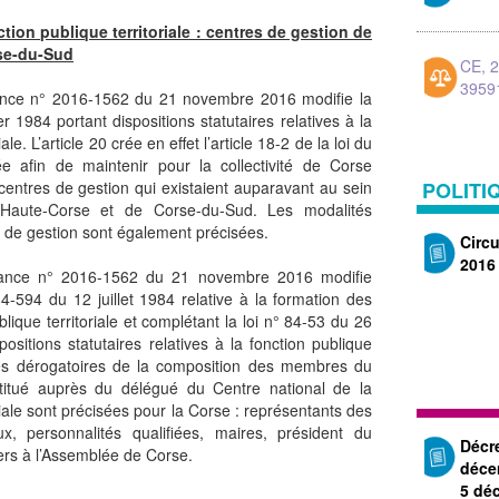
tion publique territoriale : centres de gestion de
se-du-Sud
CE, 
3959
nnance n° 2016-1562 du 21 novembre 2016 modifie la
r 1984 portant dispositions statutaires relatives à la
ale. L’article 20 crée en effet l’article 18-2 de la loi du
ée afin de maintenir pour la collectivité de Corse
centres de gestion qui existaient auparavant au sein
POLITI
Haute-Corse et de Corse-du-Sud. Les modalités
es de gestion sont également précisées.
Circ
2016
onnance n° 2016-1562 du 21 novembre 2016 modifie
 84-594 du 12 juillet 1984 relative à la formation des
lique territoriale et complétant la loi n° 84-53 du 26
positions statutaires relatives à la fonction publique
ités dérogatoires de la composition des membres du
nstitué auprès du délégué du Centre national de la
riale sont précisées pour la Corse : représentants des
iaux, personnalités qualifiées, maires, président du
Décr
lers à l’Assemblée de Corse.
déce
5 dé