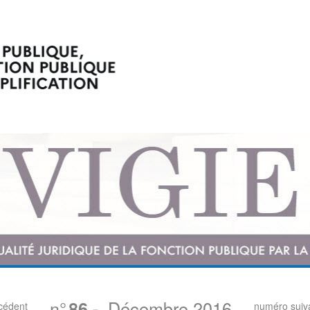
n°
Décembre 2016
86
-
cédent
numéro suiv