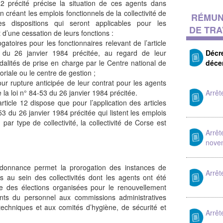
12 précité précise la situation de ces agents dans
on créant les emplois fonctionnels de la collectivité de
RÉMUN
es dispositions qui seront applicables pour les
DE TRA
t d’une cessation de leurs fonctions :
gatoires pour les fonctionnaires relevant de l’article
 du 26 janvier 1984 précitée, au regard de leur
Décr
alités de prise en charge par le Centre national de
déce
toriale ou le centre de gestion ;
ur rupture anticipée de leur contrat pour les agents
e la loi n° 84-53 du 26 janvier 1984 précitée.
Arrê
rticle 12 dispose que pour l’application des articles
53 du 26 janvier 1984 précitée qui listent les emplois
 par type de collectivité, la collectivité de Corse est
Arrêt
nove
 ordonnance permet la prorogation des instances de
Arrê
es au sein des collectivités dont les agents ont été
nte des élections organisées pour le renouvellement
nts du personnel aux commissions administratives
 techniques et aux comités d’hygiène, de sécurité et
Arrê
.