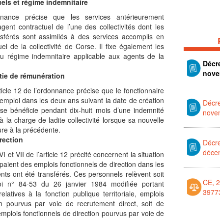
els et régime indemnitaire
onnance précise que les services antérieurement
gent contractuel de l’une des collectivités dont les
nsférés sont assimilés à des services accomplis en
uel de la collectivité de Corse. Il fixe également les
du régime indemnitaire applicable aux agents de la
Décr
nove
ntie de rémunération
icle 12 de l’ordonnance précise que le fonctionnaire
ploi dans les deux ans suivant la date de création
Décr
orse bénéficie pendant dix-huit mois d’une indemnité
nove
 à la charge de ladite collectivité lorsque sa nouvelle
ure à la précédente.
rection
Décre
déce
I et VII de l’article 12 précité concernent la situation
aient des emplois fonctionnels de direction dans les
gents ont été transférés. Ces personnels relèvent soit
CE, 
loi n° 84-53 du 26 janvier 1984 modifiée portant
3977
relatives à la fonction publique territoriale, emplois
on pourvus par voie de recrutement direct, soit de
i, emplois fonctionnels de direction pourvus par voie de