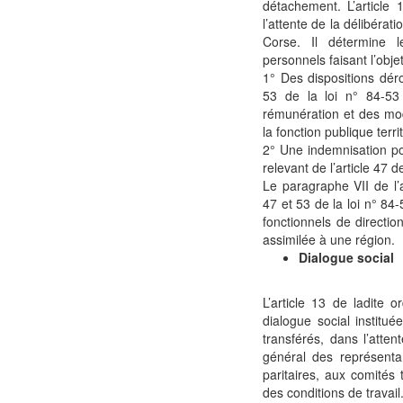
détachement. L’article 
l’attente de la délibérati
Corse. Il détermine l
personnels faisant l’obje
1° Des dispositions déro
53 de la loi n° 84-53
rémunération et des mod
la fonction publique terri
2° Une indemnisation po
relevant de l’article 47 d
Le paragraphe VII de l’a
47 et 53 de la loi n° 84-
fonctionnels de direction
assimilée à une région.
Dialogue social
L’article 13 de ladite
dialogue social institué
transférés, dans l’atte
général des représenta
paritaires, aux comités
des conditions de travail