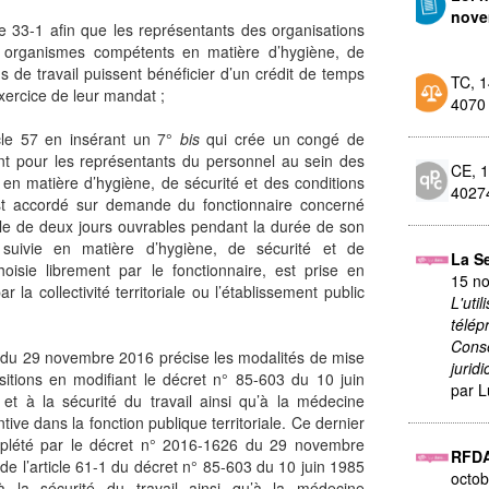
nove
icle 33-1 afin que les représentants des organisations
s organismes compétents en matière d’hygiène, de
ns de travail puissent bénéficier d’un crédit de temps
TC, 
exercice de leur mandat ;
4070
icle 57 en insérant un 7°
bis
qui crée un congé de
nt pour les représentants du personnel au sein des
CE, 
n matière d’hygiène, de sécurité et des conditions
4027
st accordé sur demande du fonctionnaire concerné
e de deux jours ouvrables pendant la durée de son
suivie en matière d’hygiène, de sécurité et de
La S
choisie librement par le fonctionnaire, est prise en
15 n
 la collectivité territoriale ou l’établissement public
L'util
télép
Conse
 du 29 novembre 2016 précise les modalités de mise
jurid
itions en modifiant le décret n° 85-603 du 10 juin
par L
e et à la sécurité du travail ainsi qu’à la médecine
tive dans la fonction publique territoriale. Ce dernier
mplété par le décret n° 2016-1626 du 29 novembre
RFD
 de l’article 61-1 du décret n° 85-603 du 10 juin 1985
octob
 à la sécurité du travail ainsi qu’à la médecine