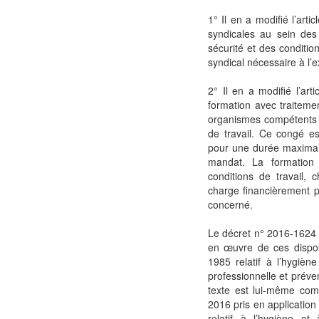
1° Il en a modifié l’art
syndicales au sein de
sécurité et des conditio
syndical nécessaire à l’
2° Il en a modifié l’art
formation avec traiteme
organismes compétents e
de travail. Ce congé e
pour une durée maximal
mandat. La formation 
conditions de travail, 
charge financièrement par
concerné.
Le décret n° 2016-1624
en œuvre de ces dispos
1985 relatif à l’hygièn
professionnelle et préven
texte est lui-même co
2016 pris en application
relatif à l’hygiène et