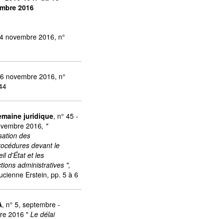
mbre 2016
14 novembre 2016, n°
16 novembre 2016, n°
44
emaine juridique
, n° 45 -
ovembre 2016
, "
isation des
rocédures devant le
il d'État et les
ictions administratives ",
ucienne Erstein,
pp. 5 à 6
A
, n° 5, septembre -
re 2016 "
Le délai