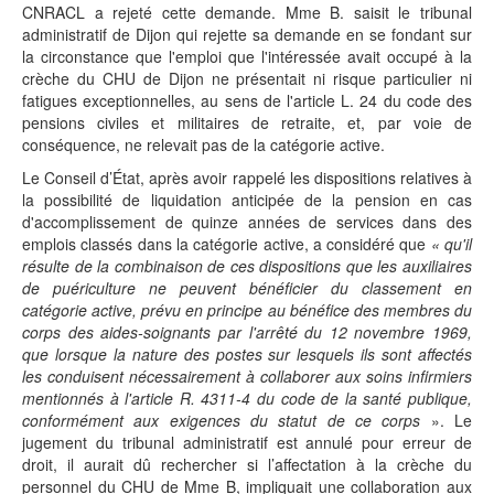
CNRACL a rejeté cette demande. Mme B. saisit le tribunal
administratif de Dijon qui rejette sa demande en se fondant sur
la circonstance que l'emploi que l'intéressée avait occupé à la
crèche du CHU de Dijon ne présentait ni risque particulier ni
fatigues exceptionnelles, au sens de l'article L. 24 du code des
pensions civiles et militaires de retraite, et, par voie de
conséquence, ne relevait pas de la catégorie active.
Le Conseil d’État, après avoir rappelé les dispositions relatives à
la possibilité de liquidation anticipée de la pension en cas
d'accomplissement de quinze années de services dans des
emplois classés dans la catégorie active, a considéré que
«
qu'il
résulte de la combinaison de ces dispositions que les auxiliaires
de puériculture ne peuvent bénéficier du classement en
catégorie active, prévu en principe au bénéfice des membres du
corps des aides-soignants par l'arrêté du 12 novembre 1969,
que lorsque la nature des postes sur lesquels ils sont affectés
les conduisent nécessairement à collaborer aux soins infirmiers
mentionnés à l'article R. 4311-4 du code de la santé publique,
conformément aux exigences du statut de ce corps
». Le
jugement du tribunal administratif est annulé pour erreur de
droit, il aurait dû rechercher si l’affectation à la crèche du
personnel du CHU de Mme B, impliquait une collaboration aux