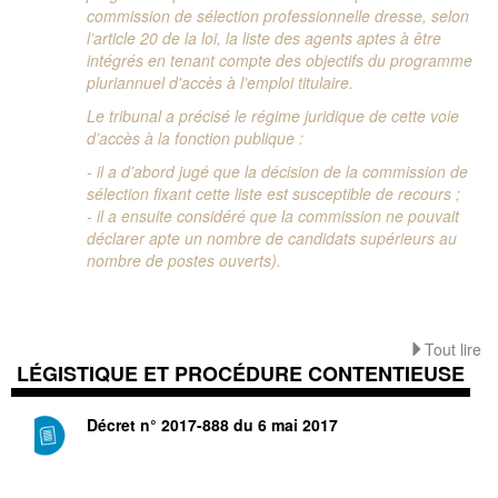
commission de sélection professionnelle dresse, selon
l’article 20 de la loi, la liste des agents aptes à être
intégrés en tenant compte des objectifs du programme
pluriannuel d'accès à l’emploi titulaire.
Le tribunal a précisé le régime juridique de cette voie
d’accès à la fonction publique :
- il a d’abord jugé que la décision de la commission de
sélection fixant cette liste est susceptible de recours ;
- il a ensuite considéré que la commission ne pouvait
déclarer apte un nombre de candidats supérieurs au
nombre de postes ouverts).
Tout lire
LÉGISTIQUE ET PROCÉDURE CONTENTIEUSE
Décret n° 2017-888 du 6 mai 2017