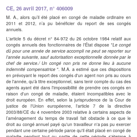
CE, 26 avril 2017, n° 406009
M. A., alors qu’il été placé en congé de maladie ordinaire en
2011 et 2012, n’a pu bénéficier du report de ses congés
annuels.
L'article 5 du décret n° 84-972 du 26 octobre 1984 relatif aux
congés annuels des fonctionnaires de l'État dispose
"
Le congé
dû pour une année de service accompli ne peut se reporter sur
l'année suivante, sauf autorisation exceptionnelle donnée par le
chef de service./ Un congé non pris ne donne lieu à aucune
indemnité compensatrice
". M.A. a estimé que ces dispositions
en prévoyant le report des congés d'un agent non pris au cours
de l'année, qu'à titre exceptionnel, sans tenir compte du cas des
agents ayant été dans l'impossibilité de prendre ces congés en
raison d'un congé de maladie, étaient incompatibles avec le
droit européen. En effet, selon la jurisprudence de la Cour de
justice de l'Union européenne, l'article 7 de la directive
2003/88/CE du 4 novembre 2003 relative à certains aspects de
l’aménagement du temps de travail fait obstacle à ce que le
droit au congé annuel payé qu'un travailleur n'a pas pu exercer
pendant une certaine période parce qu'il était placé en congé de
maladie pendant tout ou partie de cette période s'éteigne à