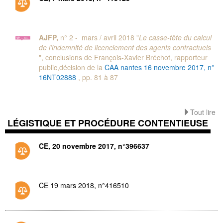
AJFP,
n° 2 - mars / avril 2018 "
Le casse-tête du calcul
de l’indemnité de licenciement des agents contractuels
", conclusions de François-Xavier Bréchot, rapporteur
public,décision de la
CAA nantes 16 novembre 2017, n°
16NT02888
, pp. 81 à 87
Tout lire
LÉGISTIQUE ET PROCÉDURE CONTENTIEUSE
CE, 20 novembre 2017, n°396637
CE 19 mars 2018, n°416510