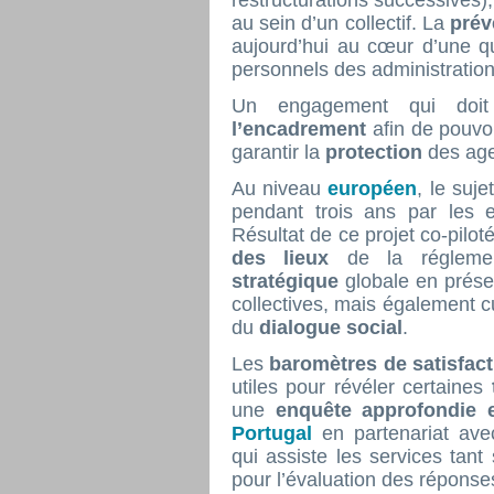
restructurations successives
au sein d’un collectif. La
prév
aujourd’hui au cœur d’une qu
personnels des administration
Un engagement qui do
l’encadrement
afin de pouvoi
garantir la
protection
des age
Au niveau
européen
, le suje
pendant trois ans par les e
Résultat de ce projet co-pilo
des lieux
de la régleme
stratégique
globale en prése
collectives, mais également c
du
dialogue social
.
Les
baromètres de satisfac
utiles pour révéler certaines
une
enquête approfondie 
Portugal
en partenariat av
qui assiste les services tant
pour l’évaluation des réponse