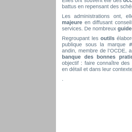
Elles ont souvent été des
occ
battus en repensant des sché
Les administrations ont, el
majeure
en diffusant consei
services. De nombreux
guide
Regroupant les
outils
élabor
publique sous la marque
andin, membre de l’OCDE, a v
banque des bonnes pratiq
objectif : faire connaître des
en détail et dans leur context
.