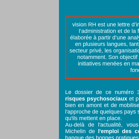
vision RH est une lettre d’
l’administration et de la
élaborée à partir d’une ana
en plusieurs langues, tant
secteur privé, les organisat
notamment. Son objectif 
initiatives menées en m
fon
Le dossier de ce numéro 
risques psychosociaux
et p
bien en amont et de mobilis
l'approche de quelques pays s
qu'ils mettent en place.
Au-delà de l'actualité, vo
Michelin de
l'emploi des c
banque des bonnes pratiques d