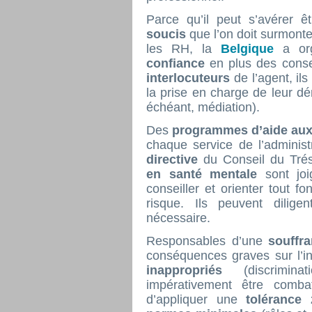
Parce qu’il peut s’avérer êtr
soucis
que l’on doit surmonte
les RH, la
Belgique
a or
confiance
en plus des conse
interlocuteurs
de l’agent, i
la prise en charge de leur dé
échéant, médiation).
Des
programmes d’aide au
chaque service de l’adminis
directive
du Conseil du Tré
en santé mentale
sont jo
conseiller et orienter tout f
risque. Ils peuvent dilig
nécessaire.
Responsables d’une
souffr
conséquences graves sur l’in
inappropriés
(discrimin
impérativement être comb
d’appliquer une
tolérance