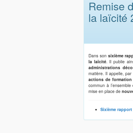
Remise du
la laïcit
Dans son
sixième rap
la laïcité
. Il publie ai
administrations décon
matière. Il appelle, par 
actions de formatio
commun à l’ensemble de
mise en place de
nouve
Sixième rapport 